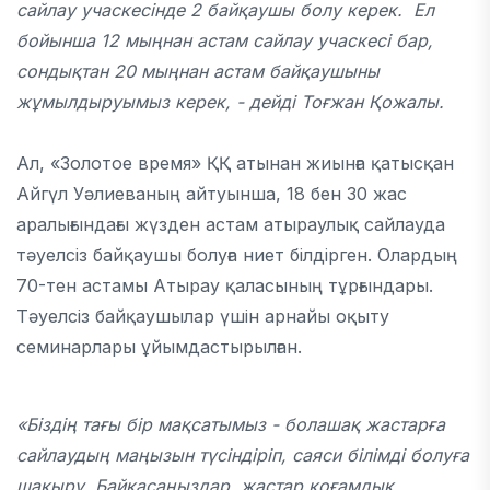
сайлау учаскесінде 2 байқаушы болу керек. Ел
бойынша 12 мыңнан астам сайлау учаскесі бар,
сондықтан 20 мыңнан астам байқаушыны
жұмылдыруымыз керек, - дейді Тоғжан Қожалы.
Ал, «Золотое время» ҚҚ атынан жиынға қатысқан
Айгүл Уәлиеваның айтуынша, 18 бен 30 жас
аралығындағы жүзден астам атыраулық сайлауда
тәуелсіз байқаушы болуға ниет білдірген. Олардың
70-тен астамы Атырау қаласының тұрғындары.
Тәуелсіз байқаушылар үшін арнайы оқыту
семинарлары ұйымдастырылған.
«Біздің тағы бір мақсатымыз - болашақ жастарға
сайлаудың маңызын түсіндіріп, саяси білімді болуға
шақыру. Байқасаңыздар, жастар қоғамдық