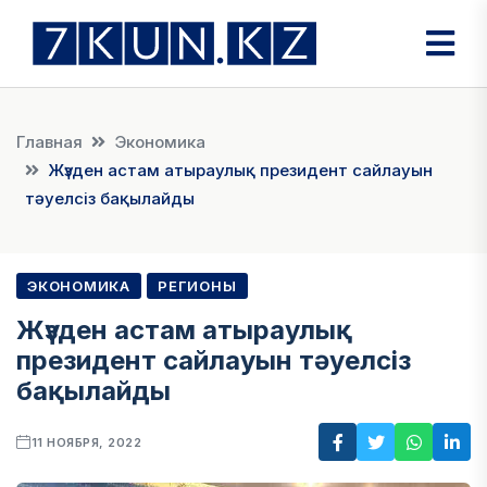
Главная
Экономика
Жүзден астам атыраулық президент сайлауын
тәуелсіз бақылайды
ЭКОНОМИКА
РЕГИОНЫ
Жүзден астам атыраулық
президент сайлауын тәуелсіз
бақылайды
11 НОЯБРЯ, 2022