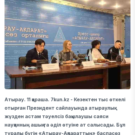
Атырау. 11 қараша. 7kun.kz - Кезектен тыс өткелі
отырған Президент сайлауында атыраулық
жүзден астам тәуелсіз бақылаушы саяси
науқанның ашық та әділ өтуіне ат салысады. Бұл
туралы бүгін «Атырау-Ақпараттың» баспасөз