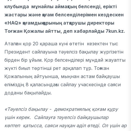
клубында мұнайлы аймақтың белсенді, ерікті
жастары және қоғам белсенділерімен кездескен
«HAQ» қоғамдық қорының атқарушы директоры
Тоғжан Қожалы айтты, деп хабарлайды 7kun.kz.
Аталған қор 20 қараша күні өтетін кезектен тыс
Президент сайлауына тәуелсіз бақылау жүргізетін
бірден бір ұйым. Қор белсенділері мұндай жауапты
жүкті биыл төртінші рет арқалап тұр. Тоғжан
Қожалының айтуынша, мыңнан астам байқаушы
еліміздің 8 қаласындағы сайлау учаскесінде саяси
доданы бақылайды.
«Тәуелсіз бақылау - демократиялық қоғам құру
үшін керек. Сайлауға тәуелсіз байқаушылар
көптеп қатысса, саяси науқан әділ өтеді. Ол үшін әр