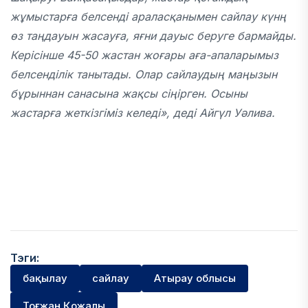
жұмыстарға белсенді араласқанымен сайлау күнң
өз таңдауын жасауға, яғни дауыс беруге бармайды.
Керісінше 45-50 жастан жоғары аға-апаларымыз
белсенділік танытады. Олар сайлаудың маңызын
бұрыннан санасына жақсы сіңірген. Осыны
жастарға жеткізгіміз келеді», деді Айгүл Уәлива.
Тэги:
бақылау
сайлау
Атырау облысы
Тоғжан Қожалы