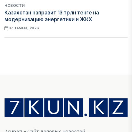
НОВОСТИ
Казахстан направит 13 трлн тенге на
модернизацию энергетики и ЖКХ
07 ТАМЫЗ, 2026
ФИНАНСЫ
Рост стоимости фондирования снижает
прибыль банков Казахстана
07 ТАМЫЗ, 2026
ЭКОНОМИКА
Денежно-кредитная политика влияет не
только на спрос, но и на предложение труда
07 ТАМЫЗ, 2026
7kun.kz - Сайт деловых новостей.