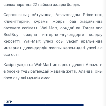
салыстырғанда 22 пайызға жоғары болды.
Сарапшының айтуынша, Amazon-дағы Prime-ның
клиенттерінің құрамы жоғары баға жағдайында
бәсекеге қабілетті Wal-Mart, сондай-ақ Target and
BestBuy сияқты интернет-дүкендерге қолдау
көрсетті. Wal-Mart үлесі осы уақыт аралығында
интернет-дүкендердің жалпы көлеміндегі үлесі екі
есе өсті.
Қазіргі уақытта Wal-Mart интернет дүкені Amazon-
ға бәсеке тудыратындай жағдайға жетті. Алайда, оны
баса озу әлі мүмкін емес.
Тэги: