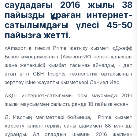
саудадағы 2016 жылы 38
пайызды құраған интернет-
сатылымдағы үлесі 45-50
пайызға жетті.
«Amazon-ға тиесілі Prime жеткізу қызметі «Джефф
Безос империясының (Амазон-ИФ негізін қалаушы
және жетекшісі) қымбат тасына» айналды, - деп
атап өтті GBH Insights технология орталығының
зерттеу ісіне жауапты қызметкері Дэниел Ивс.
АҚШ интернет-сатылымы осы маусымда 2016
жылғы маусыммен салыстырғанда 18 пайызға өскен.
Д. Ивстың мәліметтері бойынша, Prime қызмет
көрсету клиенттерінің саны шамамен 88 млн-ды
құрайды. Ал олардың шығыны 2016 жылмен