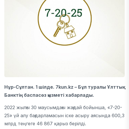
Нұр-Сұлтан. 1 шілде. 7kun.kz –
Бұл туралы Ұлттық
Банктің баспасөз қызметі хабарлады.
2022 жылғы 30 маусымдағы жағдай бойынша, «7-20-
25» үй алу бағдарламасын іске асыру аясында 600,3
млрд теңгеге 46 867 қарыз берілді.