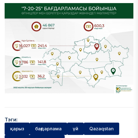
Тэги:
қарыз
бағдарлама
үй
Qazaqstan