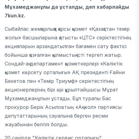
Мұхамеджанұлы да ұсталды, деп хабарлайды
7kun.kz.
Сыбайлас жемқорлыққа қарсы қызмет «Қазақстан темір
жолы» басшыларына қатысты «ЦТС» серіктестігінің
акцияларын арзандатылған бағамен сату фактісі
бойынша қозғалған қылмыстық істі тергеп жатыр.
Сондай-ақ департамент қызметкерлері «Көліктік
қызмет көрсету орталығы» АҚ президенті Ғайни
Бекетов пен «Темір Триумф» серіктестігінің
акционерлерінің бірі әрі құрылтайшысы Мұрат
Мұхамеджанұлын ұстады. Бұл туралы Бас
прокурор Берік Асыловтың «Ақ жол» партиясы
депутаттарының сауалына берген ресми
жауабынан белгілі болды.
20 сәуірде "Көліктік сервис орталығы"