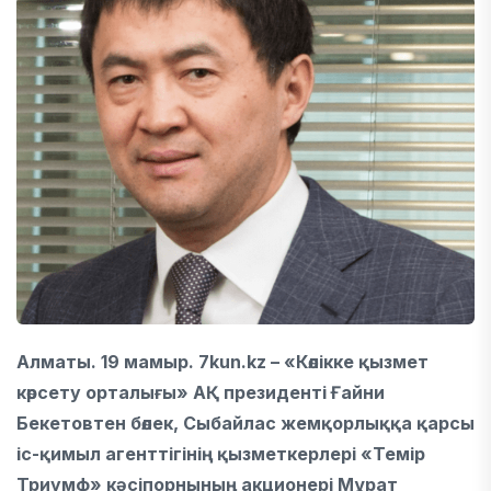
Алматы. 1
9
мамыр. 7kun.kz – «Көлікке қызмет
көрсету орталығы» АҚ президенті Ғайни
Бекетовтен бөлек, Сыбайлас жемқорлыққа қарсы
іс-қимыл агенттігінің қызметкерлері «Темір
Триумф» кәсіпорнының акционері Мұрат