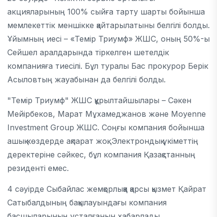
акцияларының 100% сыйға тарту шарты бойынша
мемлекеттік меншікке қайтарылатыны белгілі болды.
Ұйымның иесі – «Темір Триумф» ЖШС, оның 50%-ы
Сейшел аралдарында тіркелген шетелдік
компанияға тиесілі. Бұл туралы Бас прокурор Берік
Асыловтың жауабынан да белгілі болды.
"Темір Триумф" ЖШС құрылтайшылары – Сәкен
Мейірбеков, Марат Мұхамеджанов және Moyenne
Investment Group ЖШС. Соңғы компания бойынша
ашық көздерде ақпарат жоқ. Электрондық үкіметтің
деректеріне сәйкес, бұл компания Қазақстанның
резиденті емес.
4 сәуірде Сыбайлас жемқорлыққа қарсы қызмет
Қайрат
Сатыбалдының бақылауындағы компания
басшыларының ұсталғанын хабарлады.