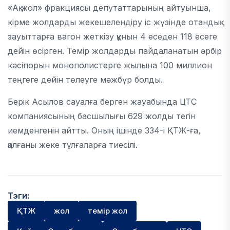
«Ақ жол» фракциясы депутаттарының айтуынша,
кірме жолдарды жекешелендіру іс жүзінде отандық
зауыттарға вагон жеткізу құнын 4 еседен 118 есеге
дейін өсірген. Темір жолдарды пайдаланатын әрбір
кәсіпорын монополистерге жылына 100 миллион
теңгеге дейін төлеуге мәжбүр болды.
Берік Асылов сауалға берген жауабында ЦТС
компаниясының басшылығы 629 жолды тегін
иемденгенін айтты. Оның ішінде 334-і ҚТЖ-ға,
қалғаны жеке тұлғаларға тиесілі.
Тэги:
ҚТЖ
жол
темір жол