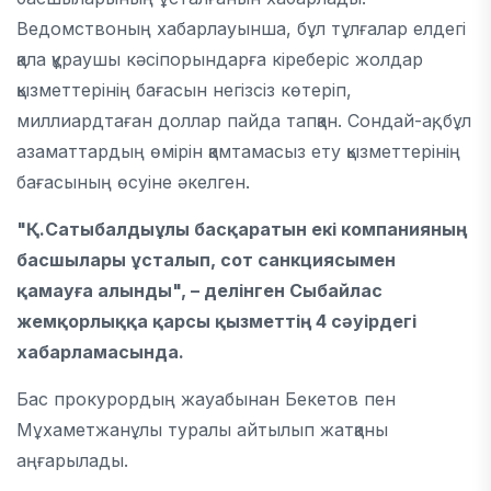
Ведомствоның хабарлауынша, бұл тұлғалар елдегі
қала құраушы кәсіпорындарға кіреберіс жолдар
қызметтерінің бағасын негізсіз көтеріп,
миллиардтаған доллар пайда тапқан. Сондай-ақ, бұл
азаматтардың өмірін қамтамасыз ету қызметтерінің
бағасының өсуіне әкелген.
"Қ.Сатыбалдыұлы басқаратын екі компанияның
басшылары ұсталып, сот санкциясымен
қамауға алынды", – делінген Сыбайлас
жемқорлыққа қарсы қызметтің 4 сәуірдегі
хабарламасында.
Бас прокурордың жауабынан Бекетов пен
Мұхаметжанұлы туралы айтылып жатқаны
аңғарылады.