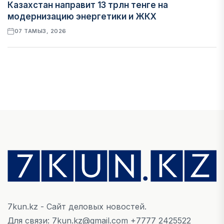
Казахстан направит 13 трлн тенге на
модернизацию энергетики и ЖКХ
07 ТАМЫЗ, 2026
ФИНАНСЫ
Рост стоимости фондирования снижает
прибыль банков Казахстана
07 ТАМЫЗ, 2026
ЭКОНОМИКА
Денежно-кредитная политика влияет не
только на спрос, но и на предложение труда
07 ТАМЫЗ, 2026
7kun.kz - Сайт деловых новостей.
НОВОСТИ
Для связи: 7kun.kz@gmail.com +7777 2425522