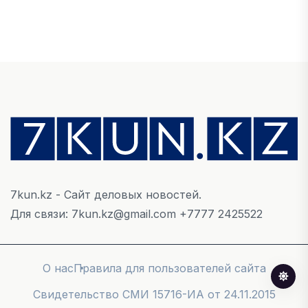
НОВОСТИ
В Астане впервые испытали пассажирский
беспилотник
06 ТАМЫЗ, 2026
ФИНАНСЫ
На что Казахстан потратил больше всего в
нежилом строительстве
06 ТАМЫЗ, 2026
7kun.kz - Сайт деловых новостей.
МНЕНИЕ ЭКСПЕРТОВ
Для связи: 7kun.kz@gmail.com +7777 2425522
После снижения базовой ставки банки начали
менять условия по депозитам.
05 ТАМЫЗ, 2026
О нас
Правила для пользователей сайта
Cвидетельство СМИ 15716-ИА от 24.11.2015