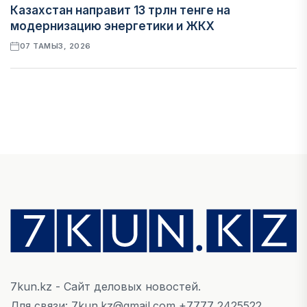
Казахстан направит 13 трлн тенге на
модернизацию энергетики и ЖКХ
07 ТАМЫЗ, 2026
ФИНАНСЫ
Рост стоимости фондирования снижает
прибыль банков Казахстана
07 ТАМЫЗ, 2026
ЭКОНОМИКА
Денежно-кредитная политика влияет не
только на спрос, но и на предложение труда
07 ТАМЫЗ, 2026
7kun.kz - Сайт деловых новостей.
НОВОСТИ
Для связи: 7kun.kz@gmail.com +7777 2425522