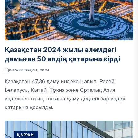
Қазақстан 2024 жылы әлемдегі
дамыған 50 елдің қатарына кірді
06 ЖЕЛТОҚСАН, 2024
Қазақстан 47,36 даму индексін алып, Ресей,
Беларусь, Қытай, Түркия және Орталық Азия
елдерінен озып, орташа даму деңгейі бар елдер
қатарына қосылды.
ҚАРЖЫ