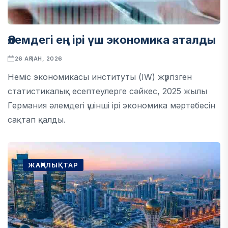
Әлемдегі ең ірі үш экономика аталды
26 АҚПАН, 2026
Неміс экономикасы институты (IW) жүргізген
статистикалық есептеулерге сәйкес, 2025 жылы
Германия әлемдегі үшінші ірі экономика мәртебесін
сақтап қалды.
ЖАҢАЛЫҚТАР