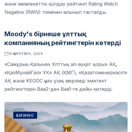
және мемлекеттік қолдау рейтингі Rating Watch
Negative (RWN) тізімінен алынып тасталды.
Moody's бірнеше ұлттық
ЭКОНОМИКА
компанияның рейтингтерін көтерді
13 ҚЫРКҮЙЕК, 2024
«Самұрық-Қазына» Ұлттық әл-ауқат қоры» АҚ,
«ҚазМұнайГаз» ҰК» АҚ (ҚМГ), «Қазатомөнеркәсіп»
АҚ және KEGOC үшін ұзақ мерзімді эмитент
рейтингтерін Baa2-ден Baa1-ге дейін көтерді.
БИЗНЕС