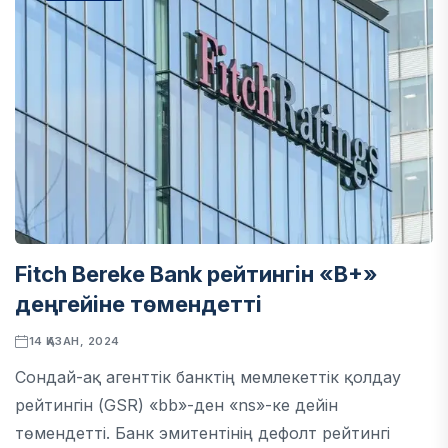
Fitch Bereke Bank рейтингін «B+»
деңгейіне төмендетті
14 ҚАЗАН, 2024
Сондай-ақ агенттік банктің мемлекеттік қолдау
рейтингін (GSR) «bb»-ден «ns»-ке дейін
төмендетті. Банк эмитентінің дефолт рейтингі