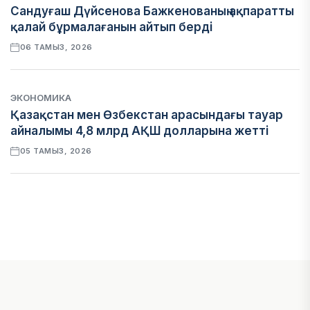
Сандуғаш Дүйсенова Бажкенованың ақпаратты
қалай бұрмалағанын айтып берді
06 ТАМЫЗ, 2026
ЭКОНОМИКА
Қазақстан мен Өзбекстан арасындағы тауар
айналымы 4,8 млрд АҚШ долларына жетті
05 ТАМЫЗ, 2026
ҚАРЖЫ
Алматы қалалық МКД мүлікті сатудан
алынатын салық туралы сұрақтарға жауап
берді
05 ТАМЫЗ, 2026