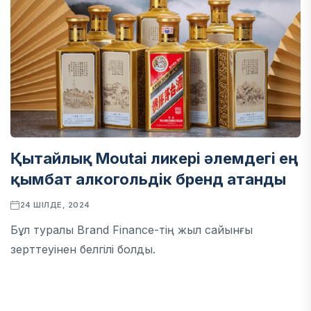
Қытайлық Moutai ликері әлемдегі ең
қымбат алкогольдік бренд атанды
24 ШІЛДЕ, 2024
Бұл туралы Brand Finance-тің жыл сайынғы
зерттеуінен белгілі болды.