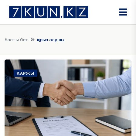
Басты бет
қарыз алушы
ҚАРЖЫ