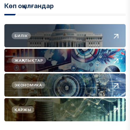
Көп оқылғандар
БИЛІК
ЖАҢАЛЫҚТАР
ЭКОНОМИКА
ҚАРЖЫ