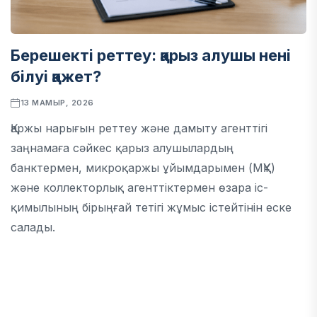
Берешекті реттеу: қарыз алушы нені
білуі қажет?
13 МАМЫР, 2026
Қаржы нарығын реттеу және дамыту агенттігі
заңнамаға сәйкес қарыз алушылардың
банктермен, микроқаржы ұйымдарымен (МҚҰ)
және коллекторлық агенттіктермен өзара іс-
қимылының бірыңғай тетігі жұмыс істейтінін еске
салады.