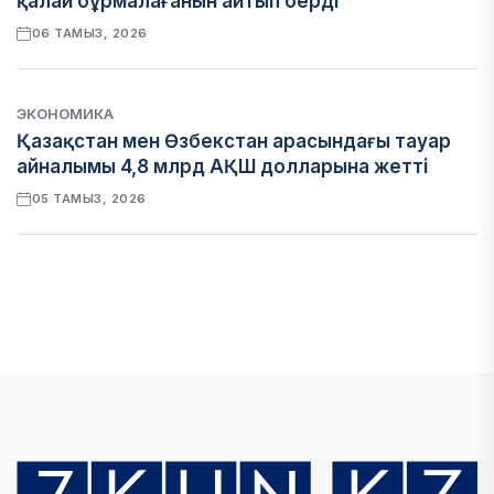
қалай бұрмалағанын айтып берді
06 ТАМЫЗ, 2026
ЭКОНОМИКА
Қазақстан мен Өзбекстан арасындағы тауар
айналымы 4,8 млрд АҚШ долларына жетті
05 ТАМЫЗ, 2026
ҚАРЖЫ
Алматы қалалық МКД мүлікті сатудан
алынатын салық туралы сұрақтарға жауап
берді
05 ТАМЫЗ, 2026
БИЛІК