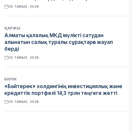
05 ТАМЫЗ, 2026
ҚАРЖЫ
Алматы қалалық МКД мүлікті сатудан
алынатын салық туралы сұрақтарға жауап
берді
05 ТАМЫЗ, 2026
БИЛІК
«Бәйтерек» холдингінің инвестициялық және
кредиттік портфелі 14,3 трлн теңгеге жетті
05 ТАМЫЗ, 2026
ҚАРЖЫ
БЖЗҚ-дағы зейнетақы жинақтары 28,09 трлн