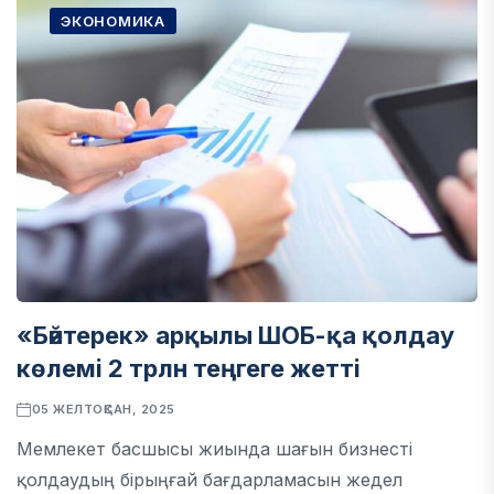
ЭКОНОМИКА
«Бәйтерек» арқылы ШОБ-қа қолдау
көлемі 2 трлн теңгеге жетті
05 ЖЕЛТОҚСАН, 2025
Мемлекет басшысы жиында шағын бизнесті
қолдаудың бірыңғай бағдарламасын жедел