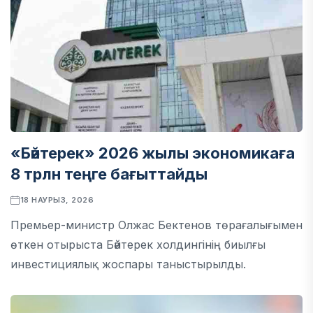
«Бәйтерек» 2026 жылы экономикаға
8 трлн теңге бағыттайды
18 НАУРЫЗ, 2026
Премьер-министр Олжас Бектенов төрағалығымен
өткен отырыста Бәйтерек холдингінің биылғы
инвестициялық жоспары таныстырылды.