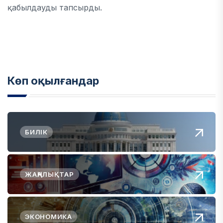
қабылдауды тапсырды.
Көп оқылғандар
БИЛІК
ЖАҢАЛЫҚТАР
ЭКОНОМИКА