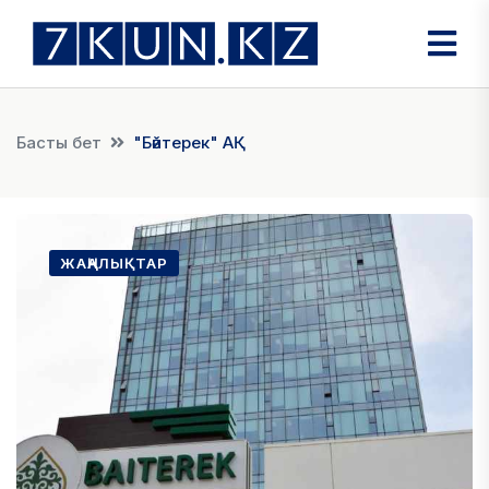
Басты бет
"Бәйтерек" АҚ
ЖАҢАЛЫҚТАР