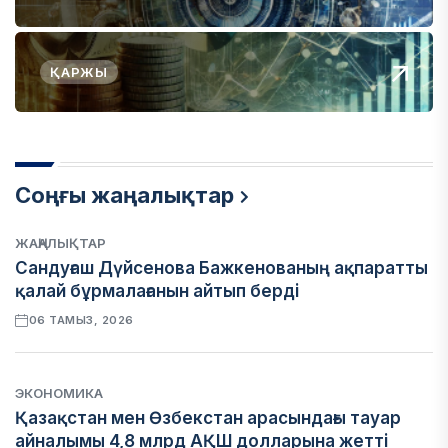
ҚАРЖЫ
Соңғы жаңалықтар
ЖАҢАЛЫҚТАР
Сандуғаш Дүйсенова Бажкенованың ақпаратты
қалай бұрмалағанын айтып берді
06 ТАМЫЗ, 2026
ЭКОНОМИКА
Қазақстан мен Өзбекстан арасындағы тауар
айналымы 4,8 млрд АҚШ долларына жетті