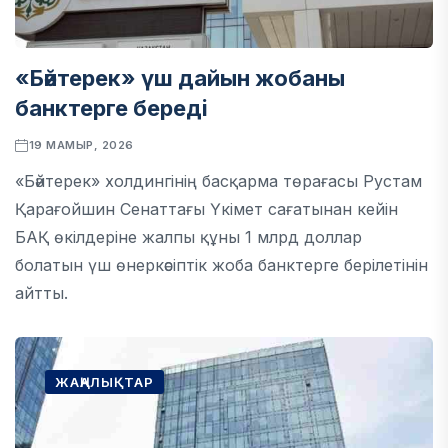
«Бәйтерек» үш дайын жобаны
банктерге береді
19 МАМЫР, 2026
«Бәйтерек» холдингінің басқарма төрағасы Рустам
Қарағойшин Сенаттағы Үкімет сағатынан кейін
БАҚ өкілдеріне жалпы құны 1 млрд доллар
болатын үш өнеркәсіптік жоба банктерге берілетінін
айтты.
ЖАҢАЛЫҚТАР