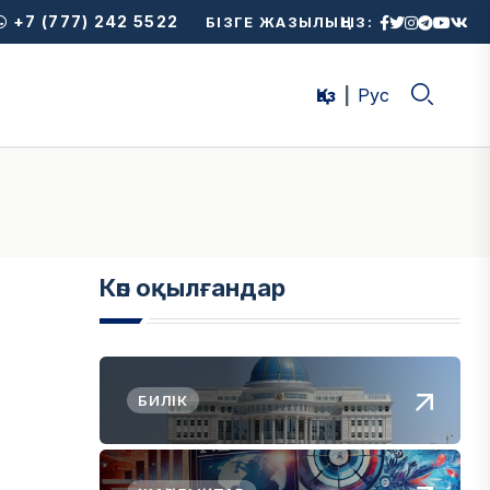
+7 (777) 242 5522
БІЗГЕ ЖАЗЫЛЫҢЫЗ:
Қаз
Рус
Көп оқылғандар
БИЛІК