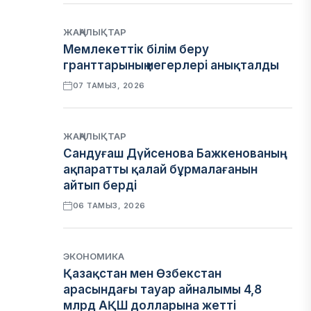
ЖАҢАЛЫҚТАР
Мемлекеттік білім беру
гранттарының иегерлері анықталды
07 ТАМЫЗ, 2026
ЖАҢАЛЫҚТАР
Сандуғаш Дүйсенова Бажкенованың
ақпаратты қалай бұрмалағанын
айтып берді
06 ТАМЫЗ, 2026
ЭКОНОМИКА
Қазақстан мен Өзбекстан
арасындағы тауар айналымы 4,8
млрд АҚШ долларына жетті