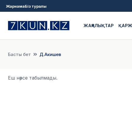
Жарнама
Біз туралы
ЖАҢАЛЫҚТАР
ҚАР
Басты бет
Д.Акишев
Еш нәрсе табылмады.