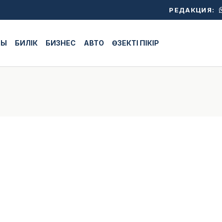
РЕДАКЦИЯ:
ЖЫ
БИЛІК
БИЗНЕС
АВТО
ӨЗЕКТІ ПІКІР