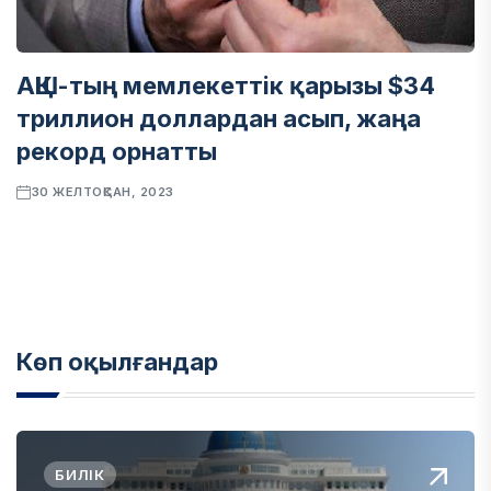
АҚШ-тың мемлекеттік қарызы $34
триллион доллардан асып, жаңа
рекорд орнатты
30 ЖЕЛТОҚСАН, 2023
Көп оқылғандар
БИЛІК