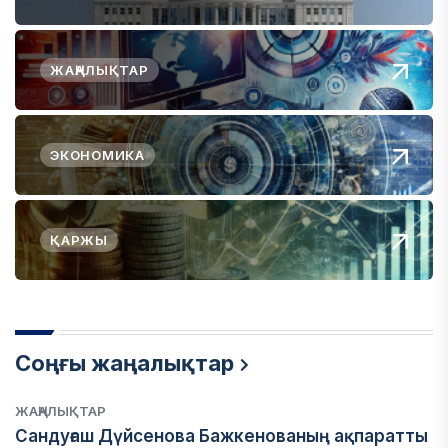
ЖАҢАЛЫҚТАР
ЭКОНОМИКА
ҚАРЖЫ
Соңғы жаңалықтар
ЖАҢАЛЫҚТАР
Сандуғаш Дүйсенова Бажкенованың ақпаратты