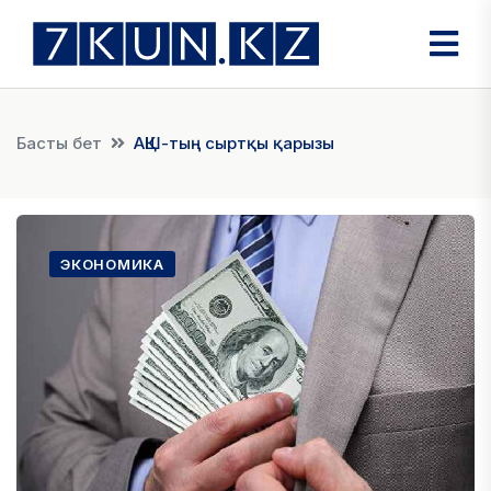
Басты бет
АҚШ-тың сыртқы қарызы
ЭКОНОМИКА