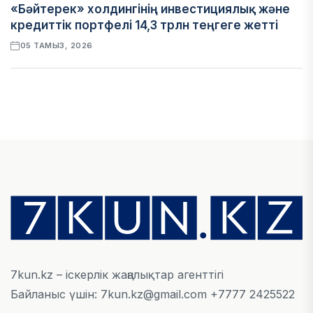
«Бәйтерек» холдингінің инвестициялық және
кредиттік портфелі 14,3 трлн теңгеге жетті
05 ТАМЫЗ, 2026
ҚАРЖЫ
БЖЗҚ-дағы зейнетақы жинақтары 28,09 трлн
теңгеге жетті
05 ТАМЫЗ, 2026
ҚАРЖЫ
Отбасы банктің қолдауымен 1,5 жыл ішінде 40
мыңға жуық отбасы қоныс тойын тойлады
05 ТАМЫЗ, 2026
7kun.kz – іскерлік жаңалықтар агенттігі
Байланыс үшін: 7kun.kz@gmail.com +7777 2425522
БИЗНЕС