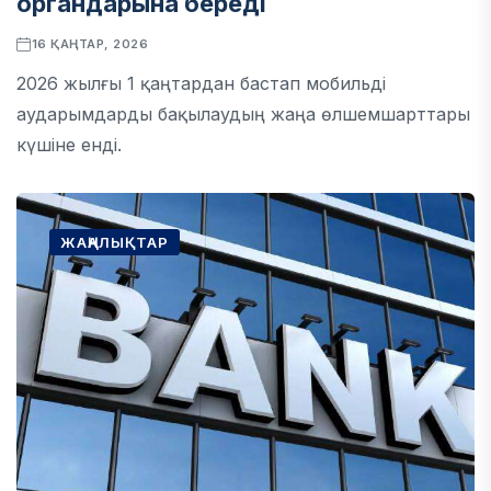
органдарына береді
16 ҚАҢТАР, 2026
2026 жылғы 1 қаңтардан бастап мобильді
аударымдарды бақылаудың жаңа өлшемшарттары
күшіне енді.
ЖАҢАЛЫҚТАР