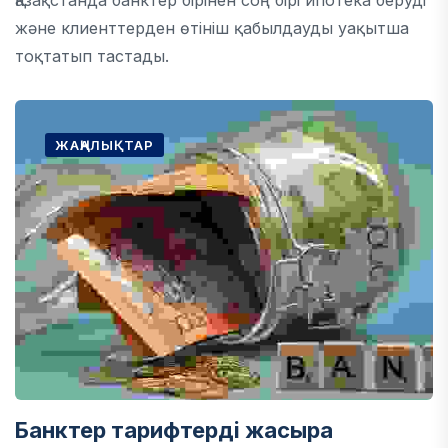
Қазақстанда банктер бірінен соң бірі ипотека беруді
және клиенттерден өтініш қабылдауды уақытша
тоқтатып тастады.
ЖАҢАЛЫҚТАР
Банктер тарифтерді жасыра