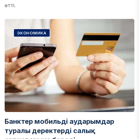
өтті.
ЭКОНОМИКА
Банктер мобильді аударымдар
туралы деректерді салық