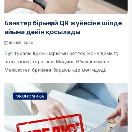
Банктер бірыңғай QR жүйесіне шілде
айына дейін қосылады
15 СӘУІР, 2026
Бұл туралы Қаржы нарығын реттеу және дамыту
агенттігінің төрағасы Мәдина Әбілқасымова
Мәжілістегі брифинг барысында мәлімдеді.
ЭКОНОМИКА