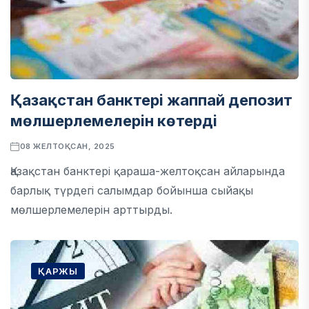
Қазақстан банктері жаппай депозит
мөлшерлемелерін көтерді
08 ЖЕЛТОҚСАН, 2025
Қазақстан банктері қараша-желтоқсан айларында
барлық түрдегі салымдар бойынша сыйақы
мөлшерлемелерін арттырды.
ҚАРЖЫ