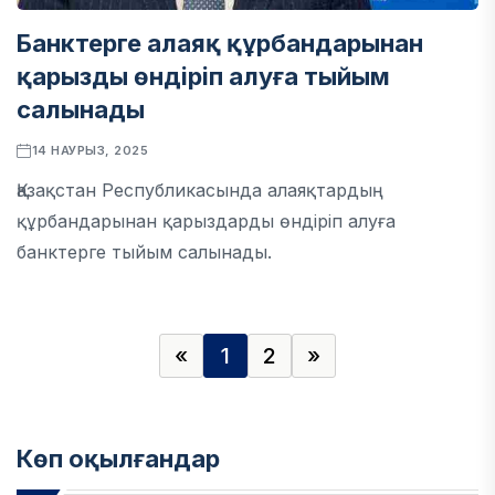
Банктерге алаяқ құрбандарынан
қарызды өндіріп алуға тыйым
салынады
14 НАУРЫЗ, 2025
Қазақстан Республикасында алаяқтардың
құрбандарынан қарыздарды өндіріп алуға
банктерге тыйым салынады.
«
1
2
»
Көп оқылғандар