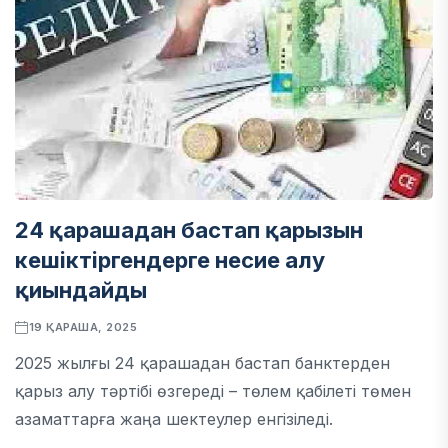
24 қарашадан бастап қарызын
кешіктіргендерге несие алу
қиындайды
19 ҚАРАША, 2025
2025 жылғы 24 қарашадан бастап банктерден
қарыз алу тәртібі өзгереді – төлем қабілеті төмен
азаматтарға жаңа шектеулер енгізіледі.