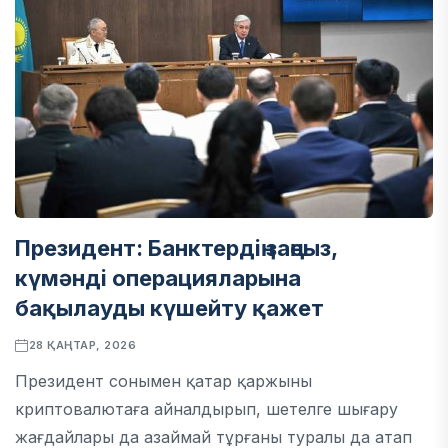
Президент: Банктердің заңсыз,
күмәнді операцияларына
бақылауды күшейту қажет
28 ҚАҢТАР, 2026
Президент сонымен қатар қаржыны
криптовалютаға айналдырып, шетелге шығару
жағдайлары да азаймай тұрғаны туралы да атап