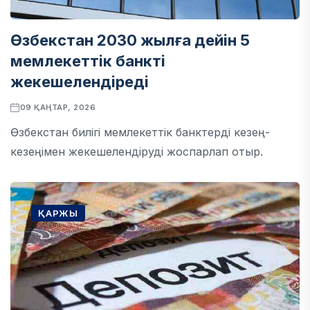
Өзбекстан 2030 жылға дейін 5
мемлекеттік банкті
жекешелендіреді
09 ҚАҢТАР, 2026
Өзбекстан билігі мемлекеттік банктерді кезең-
кезеңімен жекешелендіруді жоспарлап отыр.
ҚАРЖЫ