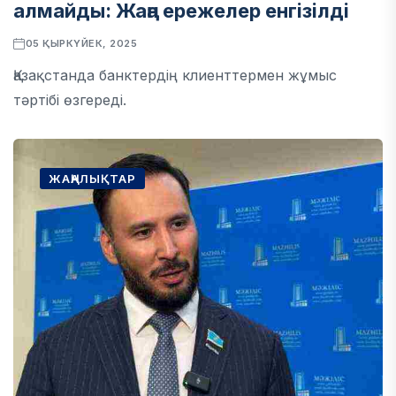
алмайды: Жаңа ережелер енгізілді
05 ҚЫРКҮЙЕК, 2025
Қазақстанда банктердің клиенттермен жұмыс
тәртібі өзгереді.
ЖАҢАЛЫҚТАР