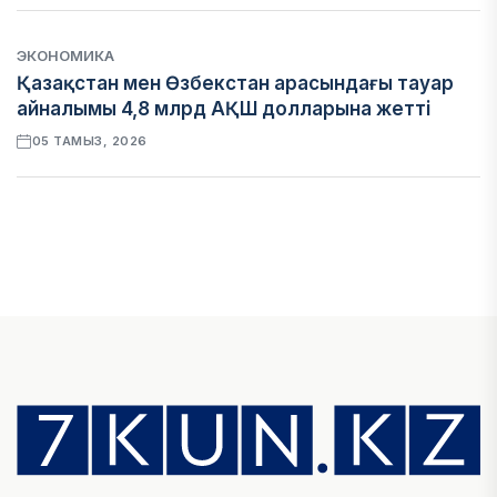
ЭКОНОМИКА
Қазақстан мен Өзбекстан арасындағы тауар
айналымы 4,8 млрд АҚШ долларына жетті
05 ТАМЫЗ, 2026
ҚАРЖЫ
Алматы қалалық МКД мүлікті сатудан
алынатын салық туралы сұрақтарға жауап
берді
05 ТАМЫЗ, 2026
БИЛІК
«Бәйтерек» холдингінің инвестициялық және
кредиттік портфелі 14,3 трлн теңгеге жетті