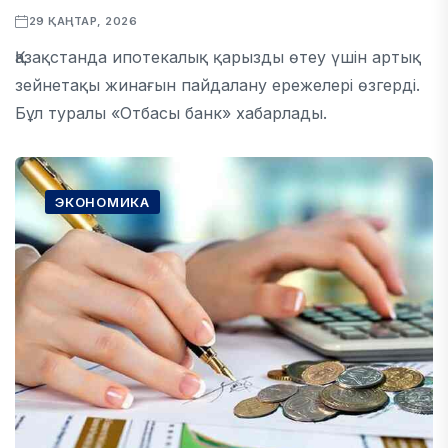
29 ҚАҢТАР, 2026
Қазақстанда ипотекалық қарызды өтеу үшін артық
зейнетақы жинағын пайдалану ережелері өзгерді.
Бұл туралы «Отбасы банк» хабарлады.
ЭКОНОМИКА