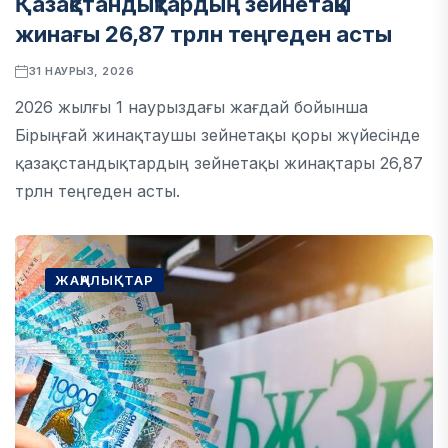
Қазақстандықтардың зейнетақы
жинағы 26,87 трлн теңгеден асты
31 НАУРЫЗ, 2026
2026 жылғы 1 наурыздағы жағдай бойынша
Бірыңғай жинақтаушы зейнетақы қоры жүйесінде
қазақстандықтардың зейнетақы жинақтары 26,87
трлн теңгеден асты.
ЖАҢАЛЫҚТАР