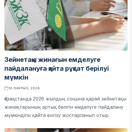
Зейнетақы жинағын емделуге
пайдалануға қайта рұқсат берілуі
мүмкін
10 НАУРЫЗ, 2026
Қазақстанда 2026 жылдың соңына қарай зейнетақы
жинақтарының артық бөлігін емделуге пайдалану
мүмкіндігін қайта енгізу жоспарланып отыр.