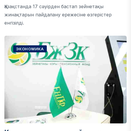
Қазақстанда 17 сәуірден бастап зейнетақы
жинақтарын пайдалану ережесіне өзгерістер
енгізілді.
ЭКОНОМИКА