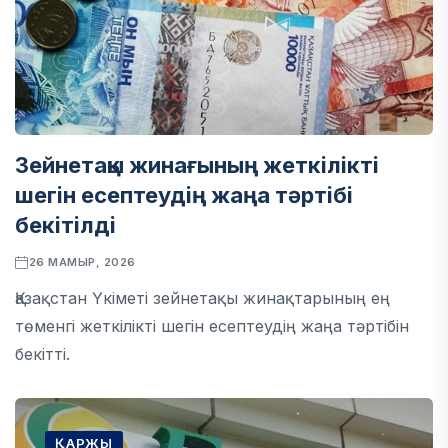
Зейнетақы жинағының жеткілікті
шегін есептеудің жаңа тәртібі
бекітілді
26 МАМЫР, 2026
Қазақстан Үкіметі зейнетақы жинақтарының ең
төменгі жеткілікті шегін есептеудің жаңа тәртібін
бекітті.
ҚАРЖЫ