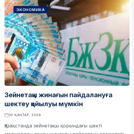
ЭКОНОМИКА
Зейнетақы жинағын пайдалануға
шектеу қойылуы мүмкін
30 ҚАҢТАР, 2026
Қазақстанда зейнетақы қорындағы шекті