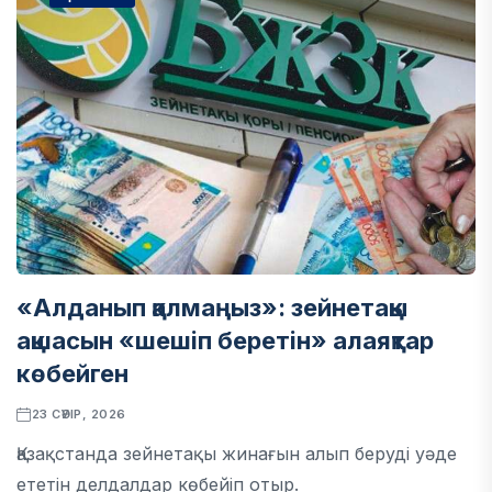
«Алданып қалмаңыз»: зейнетақы
ақшасын «шешіп беретін» алаяқтар
көбейген
23 СӘУІР, 2026
Қазақстанда зейнетақы жинағын алып беруді уәде
ететін делдалдар көбейіп отыр.