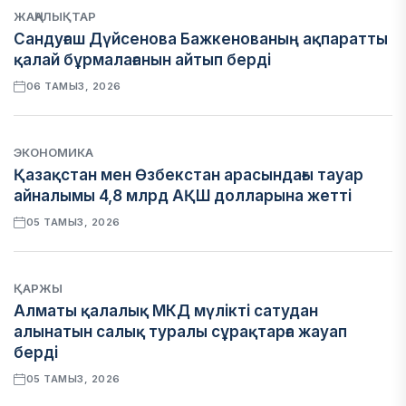
ЖАҢАЛЫҚТАР
Сандуғаш Дүйсенова Бажкенованың ақпаратты
қалай бұрмалағанын айтып берді
06 ТАМЫЗ, 2026
ЭКОНОМИКА
Қазақстан мен Өзбекстан арасындағы тауар
айналымы 4,8 млрд АҚШ долларына жетті
05 ТАМЫЗ, 2026
ҚАРЖЫ
Алматы қалалық МКД мүлікті сатудан
алынатын салық туралы сұрақтарға жауап
берді
05 ТАМЫЗ, 2026