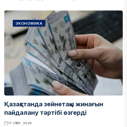
ЭКОНОМИКА
Қазақстанда зейнетақы жинағын
пайдалану тәртібі өзгерді
17 СӘУІР, 2026