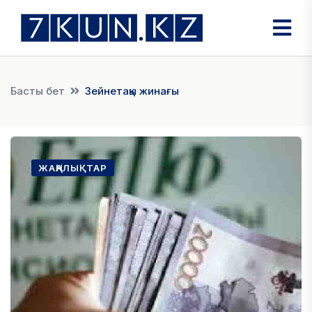
Басты бет
Зейнетақы жинағы
ЖАҢАЛЫҚТАР