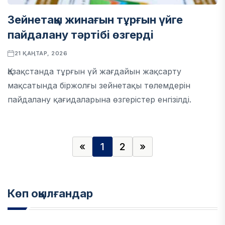
Зейнетақы жинағын тұрғын үйге
пайдалану тәртібі өзгерді
21 ҚАҢТАР, 2026
Қазақстанда тұрғын үй жағдайын жақсарту
мақсатында біржолғы зейнетақы төлемдерін
пайдалану қағидаларына өзгерістер енгізілді.
«
1
2
»
Көп оқылғандар