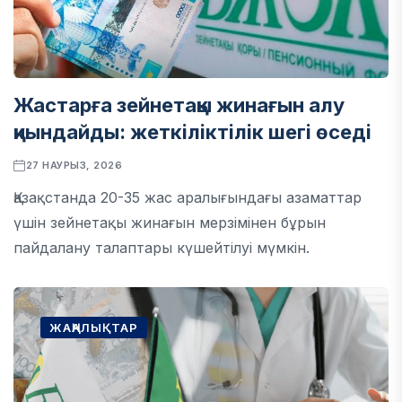
Жастарға зейнетақы жинағын алу
қиындайды: жеткіліктілік шегі өседі
27 НАУРЫЗ, 2026
Қазақстанда 20-35 жас аралығындағы азаматтар
үшін зейнетақы жинағын мерзімінен бұрын
пайдалану талаптары күшейтілуі мүмкін.
ЖАҢАЛЫҚТАР