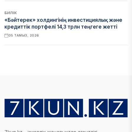
БИЛІК
«Бәйтерек» холдингінің инвестициялық және
кредиттік портфелі 14,3 трлн теңгеге жетті
05 ТАМЫЗ, 2026
ҚАРЖЫ
БЖЗҚ-дағы зейнетақы жинақтары 28,09 трлн
теңгеге жетті
05 ТАМЫЗ, 2026
ҚАРЖЫ
Отбасы банктің қолдауымен 1,5 жыл ішінде 40
мыңға жуық отбасы қоныс тойын тойлады
05 ТАМЫЗ, 2026