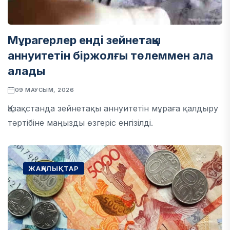
Мұрагерлер енді зейнетақы
аннуитетін біржолғы төлеммен ала
алады
09 МАУСЫМ, 2026
Қазақстанда зейнетақы аннуитетін мұраға қалдыру
тәртібіне маңызды өзгеріс енгізілді.
ЖАҢАЛЫҚТАР