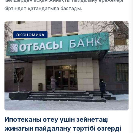
мөлшерден асқан жинақты пайдалану ережелері
біртіндеп қатаңдатыла бастады.
ЭКОНОМИКА
Ипотеканы өтеу үшін зейнетақы
жинағын пайдалану тәртібі өзгерді