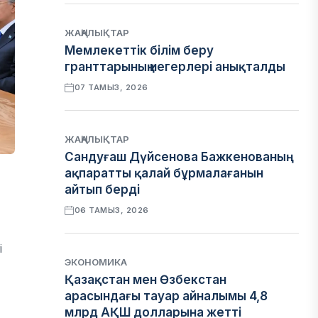
ЖАҢАЛЫҚТАР
Мемлекеттік білім беру
гранттарының иегерлері анықталды
07 ТАМЫЗ, 2026
ЖАҢАЛЫҚТАР
Сандуғаш Дүйсенова Бажкенованың
ақпаратты қалай бұрмалағанын
айтып берді
06 ТАМЫЗ, 2026
і
ЭКОНОМИКА
Қазақстан мен Өзбекстан
арасындағы тауар айналымы 4,8
млрд АҚШ долларына жетті