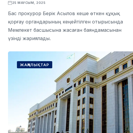
25 МАУСЫМ, 2025
Бас прокурор Берік Асылов кеше өткен құқық
қорғау органдарының кеңейтілген отырысында
Мемлекет басшысына жасаған баяндамасынан
үзінді жариялады.
ЖАҢАЛЫҚТАР