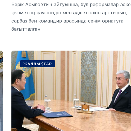
Берік Асыловтың айтуынша, бұл реформалар әск
қызметтің қауіпсіздігі мен әділеттілігін арттырып,
сарбаз бен командир арасында сенім орнатуға
бағытталған.
ЖАҢАЛЫҚТАР