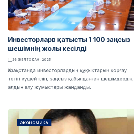
Инвесторларға қатысты 1 100 заңсыз
шешімнің жолы кесілді
26 ЖЕЛТОҚСАН, 2025
Қазақстанда инвесторлардың құқықтарын қорғау
тетігі күшейтіліп, заңсыз қабылданған шешімдердің
алдын алу жұмыстары жанданды.
ЭКОНОМИКА