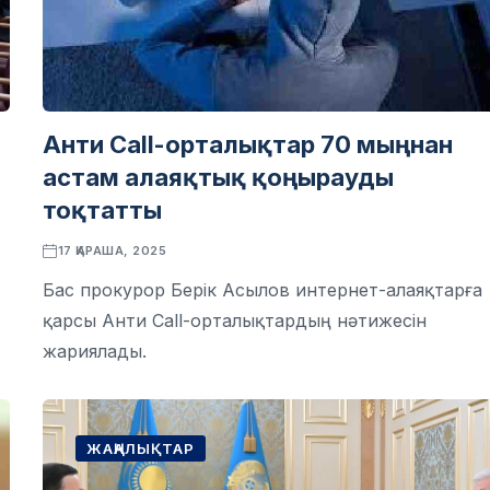
Анти Call-орталықтар 70 мыңнан
астам алаяқтық қоңырауды
тоқтатты
17 ҚАРАША, 2025
Бас прокурор Берік Асылов интернет-алаяқтарға
қарсы Анти Call-орталықтардың нәтижесін
жариялады.
ЖАҢАЛЫҚТАР