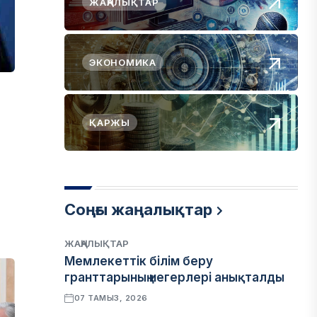
ЖАҢАЛЫҚТАР
ЭКОНОМИКА
ҚАРЖЫ
Соңғы жаңалықтар
ЖАҢАЛЫҚТАР
Мемлекеттік білім беру
гранттарының иегерлері анықталды
07 ТАМЫЗ, 2026