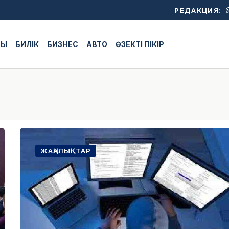
РЕДАКЦИЯ:
ЖЫ
БИЛІК
БИЗНЕС
АВТО
ӨЗЕКТІ ПІКІР
ЖАҢАЛЫҚТАР