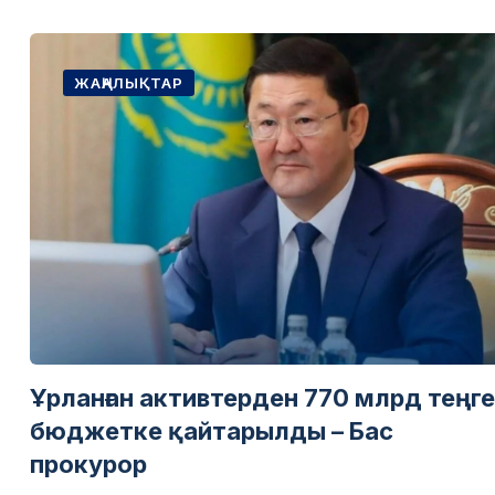
ЖАҢАЛЫҚТАР
Ұрланған активтерден 770 млрд теңге
бюджетке қайтарылды – Бас
прокурор