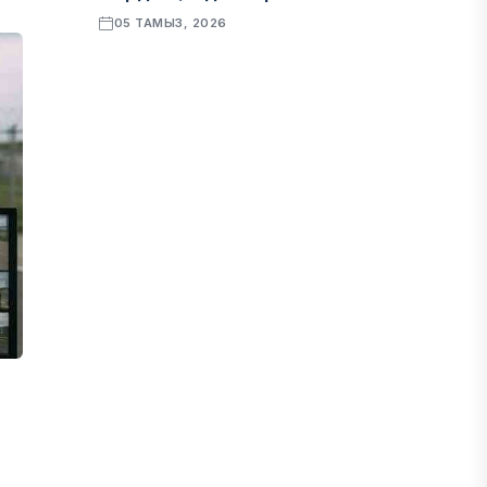
05 ТАМЫЗ, 2026
ҚАРЖЫ
Алматы қалалық МКД мүлікті
сатудан алынатын салық туралы
сұрақтарға жауап берді
05 ТАМЫЗ, 2026
БИЛІК
«Бәйтерек» холдингінің
инвестициялық және кредиттік
портфелі 14,3 трлн теңгеге жетті
05 ТАМЫЗ, 2026
ҚАРЖЫ