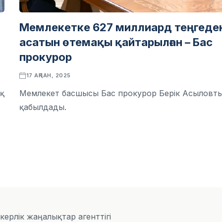
Мемлекетке 627 миллиард теңгеде
асатын өтемақы қайтарылған – Бас
прокурор
17 АҚПАН, 2025
қ
Мемлекет басшысы Бас прокурор Берік Асыловт
қабылдады.
скерлік жаңалықтар агенттігі