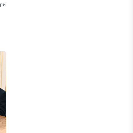
ери
БЖЗҚ-дағы зейнетақы жинақтары
28,09 трлн теңгеге жетті
05 ТАМЫЗ, 2026
ҚАРЖЫ
Отбасы банктің қолдауымен 1,5 жыл
ішінде 40 мыңға жуық отбасы қоныс
тойын тойлады
05 ТАМЫЗ, 2026
БИЗНЕС
Freedom Travel іссапар
ұйымдастыратын ЖИ агентін іске
қосты
05 ТАМЫЗ, 2026