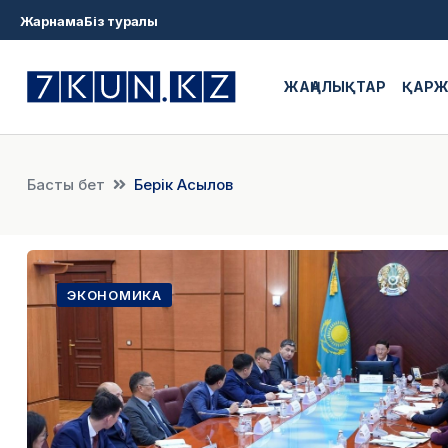
Жарнама
Біз туралы
ЖАҢАЛЫҚТАР
ҚАР
Басты бет
Берік Асылов
ЭКОНОМИКА