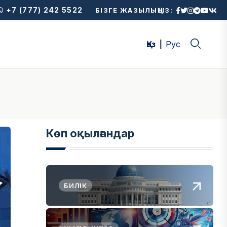
+7 (777) 242 5522
БІЗГЕ ЖАЗЫЛЫҢЫЗ:
Қаз
Рус
Көп оқылғандар
БИЛІК