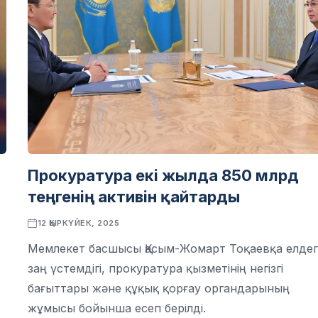
Прокуратура екі жылда 850 млрд
теңгенің активін қайтарды
12 ҚЫРКҮЙЕК, 2025
Мемлекет басшысы Қасым-Жомарт Тоқаевқа елдег
заң үстемдігі, прокуратура қызметінің негізгі
бағыттары және құқық қорғау органдарының
жұмысы бойынша есеп берілді.