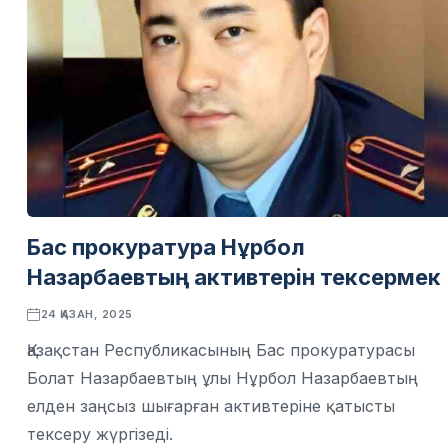
Бас прокуратура Нұрбол
Назарбаевтың активтерін тексермек
24 ҚАЗАН, 2025
Қазақстан Республикасының Бас прокуратурасы
Болат Назарбаевтың ұлы Нұрбол Назарбаевтың
елден заңсыз шығарған активтеріне қатысты
тексеру жүргізеді.