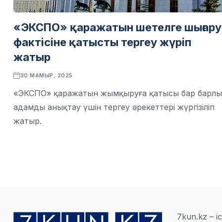
«ЭКСПО» қаражатын шетелге шығару
фактісіне қатысты тергеу жүріп
жатыр
30 МАМЫР, 2025
«ЭКСПО» қаражатын жымқыруға қатысы бар барлы
адамды анықтау үшін тергеу əрекеттері жүргізіліп
жатыр.
7kun.kz – і