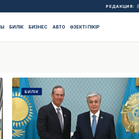
РЕДАКЦИЯ:
ЖЫ
БИЛІК
БИЗНЕС
АВТО
ӨЗЕКТІ ПІКІР
БИЛІК