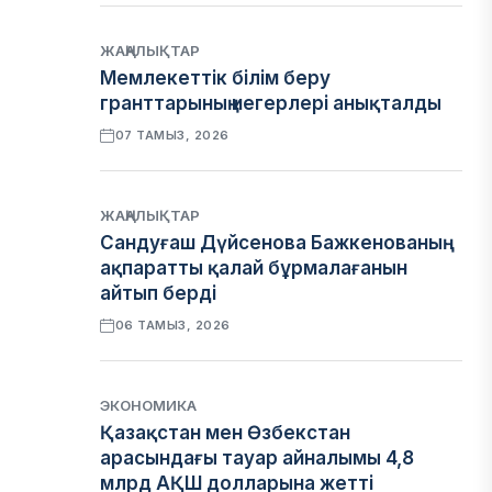
ЖАҢАЛЫҚТАР
Мемлекеттік білім беру
гранттарының иегерлері анықталды
07 ТАМЫЗ, 2026
ЖАҢАЛЫҚТАР
Сандуғаш Дүйсенова Бажкенованың
ақпаратты қалай бұрмалағанын
айтып берді
06 ТАМЫЗ, 2026
ЭКОНОМИКА
Қазақстан мен Өзбекстан
арасындағы тауар айналымы 4,8
млрд АҚШ долларына жетті