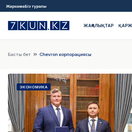
Жарнама
Біз туралы
ЖАҢАЛЫҚТАР
ҚАР
Басты бет
Chevron корпорациясы
ЭКОНОМИКА