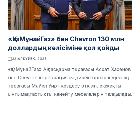
«ҚазМұнайГаз» бен Chevron 130 млн
доллардың келісіміне қол қойды
22 ҚЫРКҮЙЕК, 2025
«ҚазМұнайГаз» АҚ басқарма төрағасы Асхат Хасенов
пен Chevron корпорациясы директорлар кеңесінің
төрағасы Майкл Уирт кездесу өткізіп, екіжақты
ынтымақтастықты кеңейту мәселелерін талқылады