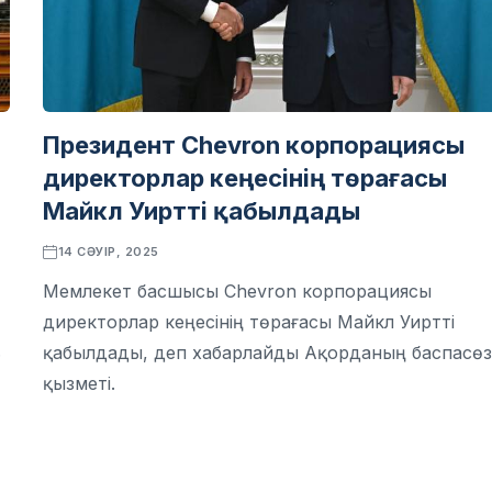
Президент Chevron корпорациясы
директорлар кеңесінің төрағасы
Майкл Уиртті қабылдады
14 СӘУІР, 2025
Мемлекет басшысы Chevron корпорациясы
директорлар кеңесінің төрағасы Майкл Уиртті
.
қабылдады, деп хабарлайды Ақорданың баспасө
қызметі.