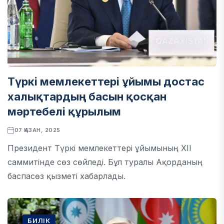
Түркі мемлекеттері ұйымы достас
халықтардың басын қосқан
мәртебелі құрылым
07 ҚАЗАН, 2025
Президент Түркі мемлекеттері ұйымының ХІІ
саммитінде сөз сөйледі. Бұл туралы Ақорданың
баспасөз қызметі хабарлады.
БИЛІК