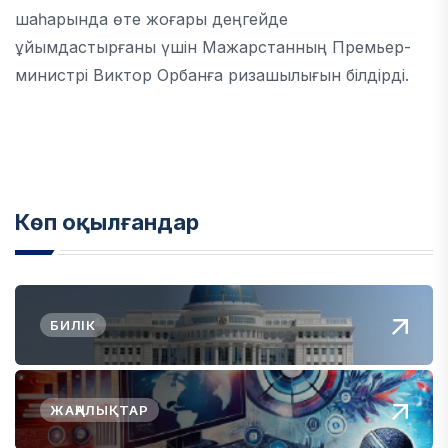
шаһарында өте жоғары деңгейде
ұйымдастырғаны үшін Мажарстанның Премьер-
министрі Виктор Орбанға ризашылығын білдірді.
Көп оқылғандар
БИЛІК
ЖАҢАЛЫҚТАР