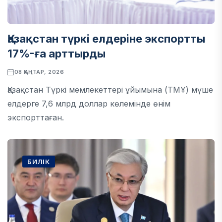
Қазақстан түркі елдеріне экспортты
17%-ға арттырды
08 ҚАҢТАР, 2026
Қазақстан Түркі мемлекеттері ұйымына (ТМҰ) мүше
елдерге 7,6 млрд доллар көлемінде өнім
экспорттаған.
БИЛІК