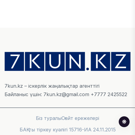
ҚАРЖЫ
БЖЗҚ-дағы зейнетақы жинақтары 28,09 трлн
теңгеге жетті
05 ТАМЫЗ, 2026
ҚАРЖЫ
Отбасы банктің қолдауымен 1,5 жыл ішінде 40
мыңға жуық отбасы қоныс тойын тойлады
05 ТАМЫЗ, 2026
7kun.kz – іскерлік жаңалықтар агенттігі
Байланыс үшін: 7kun.kz@gmail.com +7777 2425522
БИЗНЕС
Freedom Travel іссапар ұйымдастыратын ЖИ
агентін іске қосты
Біз туралы
Сайт ережелері
05 ТАМЫЗ, 2026
БАҚ-ты тіркеу куәлігі 15716-ИА 24.11.2015