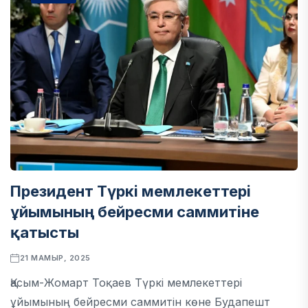
Президент Түркі мемлекеттері
ұйымының бейресми саммитіне
қатысты
21 МАМЫР, 2025
Қасым-Жомарт Тоқаев Түркі мемлекеттері
ұйымының бейресми саммитін көне Будапешт