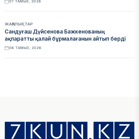
07 ТАМЫЗ, 2026
ЖАҢАЛЫҚТАР
Сандуғаш Дүйсенова Бажкенованың
ақпаратты қалай бұрмалағанын айтып берді
06 ТАМЫЗ, 2026
ЭКОНОМИКА
Қазақстан мен Өзбекстан арасындағы тауар
айналымы 4,8 млрд АҚШ долларына жетті
05 ТАМЫЗ, 2026
ҚАРЖЫ
Алматы қалалық МКД мүлікті сатудан
алынатын салық туралы сұрақтарға жауап