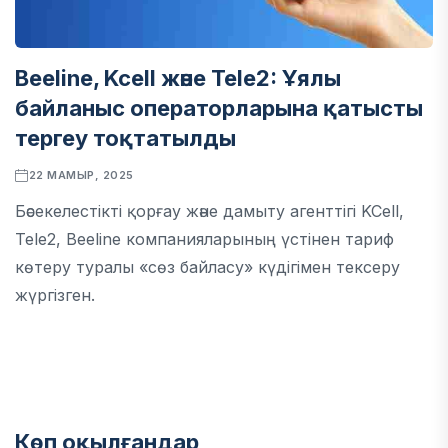
Beeline, Kcell және Tele2: Ұялы
байланыс операторларына қатысты
тергеу тоқтатылды
22 МАМЫР, 2025
Бәсекелестікті қорғау және дамыту агенттігі KCell,
Tele2, Beeline компанияларының үстінен тариф
көтеру туралы «сөз байласу» күдігімен тексеру
жүргізген.
Көп оқылғандар