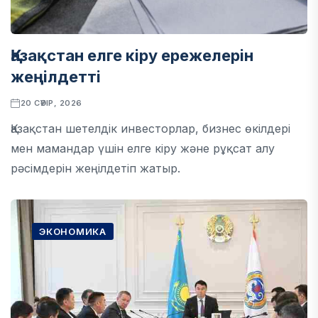
Қазақстан елге кіру ережелерін
жеңілдетті
20 СӘУІР, 2026
Қазақстан шетелдік инвесторлар, бизнес өкілдері
мен мамандар үшін елге кіру және рұқсат алу
рәсімдерін жеңілдетіп жатыр.
ЭКОНОМИКА