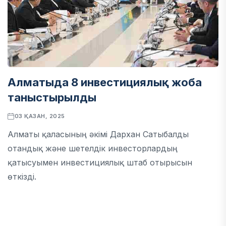
Алматыда 8 инвестициялық жоба
таныстырылды
03 ҚАЗАН, 2025
Алматы қаласының әкімі Дархан Сатыбалды
отандық және шетелдік инвесторлардың
қатысуымен инвестициялық штаб отырысын
өткізді.