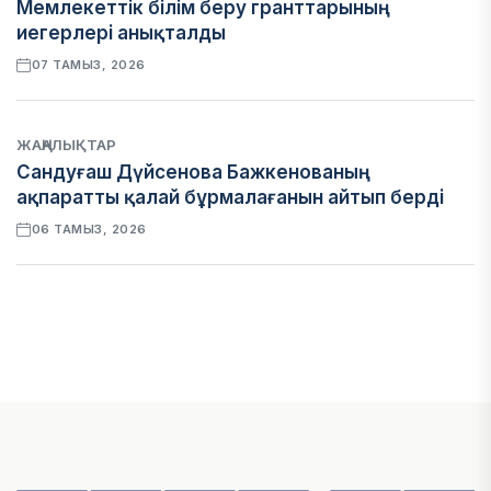
Мемлекеттік білім беру гранттарының
иегерлері анықталды
07 ТАМЫЗ, 2026
ЖАҢАЛЫҚТАР
Сандуғаш Дүйсенова Бажкенованың
ақпаратты қалай бұрмалағанын айтып берді
06 ТАМЫЗ, 2026
ЭКОНОМИКА
Қазақстан мен Өзбекстан арасындағы тауар
айналымы 4,8 млрд АҚШ долларына жетті
05 ТАМЫЗ, 2026
ҚАРЖЫ