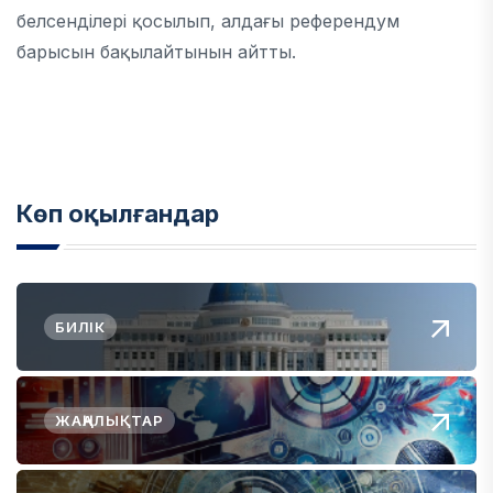
белсенділері қосылып, алдағы референдум
барысын бақылайтынын айтты.
Көп оқылғандар
БИЛІК
ЖАҢАЛЫҚТАР