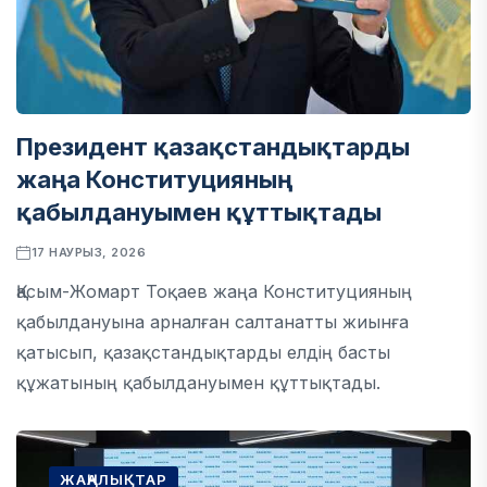
Президент қазақстандықтарды
жаңа Конституцияның
қабылдануымен құттықтады
17 НАУРЫЗ, 2026
Қасым-Жомарт Тоқаев жаңа Конституцияның
қабылдануына арналған салтанатты жиынға
қатысып, қазақстандықтарды елдің басты
құжатының қабылдануымен құттықтады.
ЖАҢАЛЫҚТАР