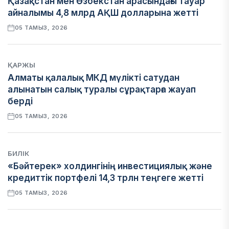
Қазақстан мен Өзбекстан арасындағы тауар
айналымы 4,8 млрд АҚШ долларына жетті
05 ТАМЫЗ, 2026
ҚАРЖЫ
Алматы қалалық МКД мүлікті сатудан
алынатын салық туралы сұрақтарға жауап
берді
05 ТАМЫЗ, 2026
БИЛІК
«Бәйтерек» холдингінің инвестициялық және
кредиттік портфелі 14,3 трлн теңгеге жетті
05 ТАМЫЗ, 2026