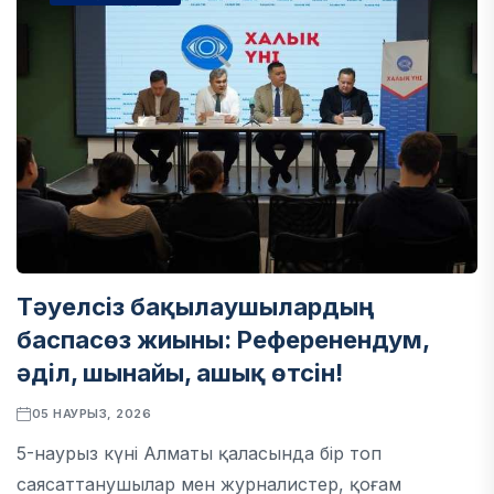
Тәуелсіз бақылаушылардың
баспасөз жиыны: Референендум,
әділ, шынайы, ашық өтсін!
05 НАУРЫЗ, 2026
5-наурыз күні Алматы қаласында бір топ
саясаттанушылар мен журналистер, қоғам