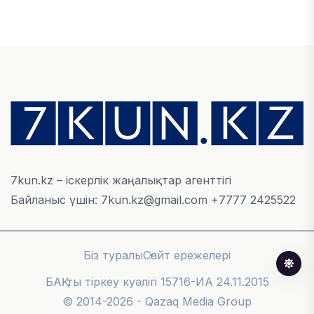
ҚАРЖЫ
БЖЗҚ-дағы зейнетақы жинақтары 28,09 трлн
теңгеге жетті
05 ТАМЫЗ, 2026
ҚАРЖЫ
Отбасы банктің қолдауымен 1,5 жыл ішінде 40
мыңға жуық отбасы қоныс тойын тойлады
05 ТАМЫЗ, 2026
7kun.kz – іскерлік жаңалықтар агенттігі
Байланыс үшін: 7kun.kz@gmail.com +7777 2425522
БИЗНЕС
Freedom Travel іссапар ұйымдастыратын ЖИ
агентін іске қосты
Біз туралы
Сайт ережелері
05 ТАМЫЗ, 2026
БАҚ-ты тіркеу куәлігі 15716-ИА 24.11.2015
© 2014-2026 - Qazaq Media Group