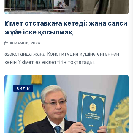
Үкімет отставкаға кетеді: жаңа саяси
жүйе іске қосылмақ
08 МАМЫР, 2026
Қазақстанда жаңа Конституция күшіне енгеннен
кейін Үкімет өз өкілеттігін тоқтатады.
БИЛІК