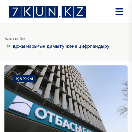
Басты бет
қаржы нарығын дамыту және цифрландыру
ҚАРЖЫ