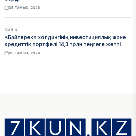
05 ТАМЫЗ, 2026
БИЛІК
«Бәйтерек» холдингінің инвестициялық және
кредиттік портфелі 14,3 трлн теңгеге жетті
05 ТАМЫЗ, 2026
ҚАРЖЫ
БЖЗҚ-дағы зейнетақы жинақтары 28,09 трлн
теңгеге жетті
05 ТАМЫЗ, 2026
ҚАРЖЫ
Отбасы банктің қолдауымен 1,5 жыл ішінде 40
мыңға жуық отбасы қоныс тойын тойлады