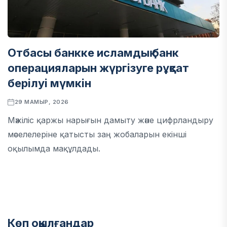
Отбасы банкке исламдық банк
операцияларын жүргізуге рұқсат
берілуі мүмкін
29 МАМЫР, 2026
Мәжіліс қаржы нарығын дамыту және цифрландыру
мәселелеріне қатысты заң жобаларын екінші
оқылымда мақұлдады.
Көп оқылғандар