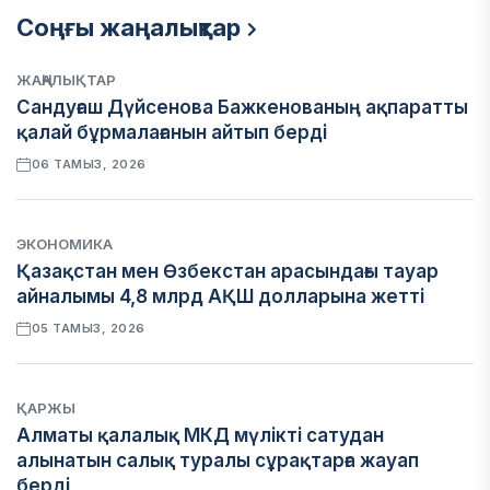
Соңғы жаңалықтар
ЖАҢАЛЫҚТАР
Сандуғаш Дүйсенова Бажкенованың ақпаратты
қалай бұрмалағанын айтып берді
06 ТАМЫЗ, 2026
ЭКОНОМИКА
Қазақстан мен Өзбекстан арасындағы тауар
айналымы 4,8 млрд АҚШ долларына жетті
05 ТАМЫЗ, 2026
ҚАРЖЫ
Алматы қалалық МКД мүлікті сатудан
алынатын салық туралы сұрақтарға жауап
берді