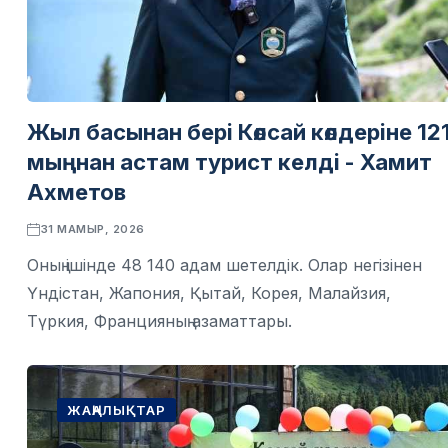
Жыл басынан бері Көлсай көлдеріне 12
мыңнан астам турист келді - Хамит
Ахметов
31 МАМЫР, 2026
Оның ішінде 48 140 адам шетелдік. Олар негізінен
Үндістан, Жапония, Қытай, Корея, Малайзия,
Түркия, Францияның азаматтары.
ЖАҢАЛЫҚТАР