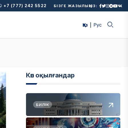
+7 (777) 242 5522
БІЗГЕ ЖАЗЫЛЫҢЫЗ:
Қаз
Рус
Көп оқылғандар
БИЛІК