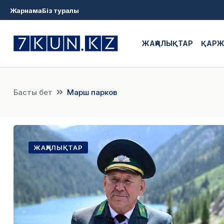
Жарнама
Біз туралы
ЖАҢАЛЫҚТАР
ҚАР
Басты бет
Марш парков
ЖАҢАЛЫҚТАР