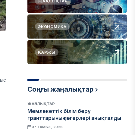
ЖАҢАЛЫҚТАР
ЭКОНОМИКА
т
ҚАРЖЫ
быс
Соңғы жаңалықтар
ЖАҢАЛЫҚТАР
Мемлекеттік білім беру
гранттарының иегерлері анықталды
07 ТАМЫЗ, 2026