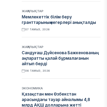
ЖАҢАЛЫҚТАР
Мемлекеттік білім беру
гранттарының иегерлері анықталды
07 ТАМЫЗ, 2026
ЖАҢАЛЫҚТАР
Сандуғаш Дүйсенова Бажкенованың
ақпаратты қалай бұрмалағанын
айтып берді
06 ТАМЫЗ, 2026
ЭКОНОМИКА
Қазақстан мен Өзбекстан
арасындағы тауар айналымы 4,8
млрд АҚШ долларына жетті