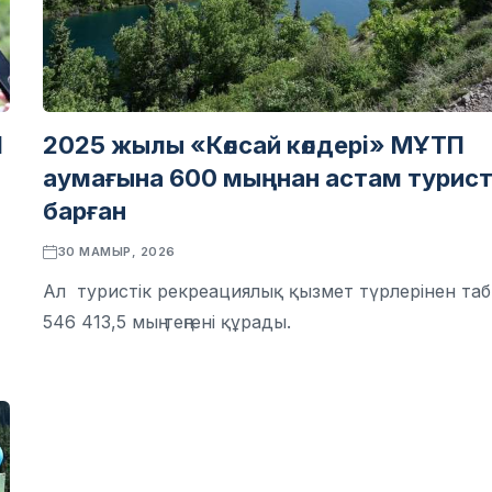
1
2025 жылы «Көлсай көлдері» МҰТП
аумағына 600 мыңнан астам турис
барған
30 МАМЫР, 2026
Ал туристік рекреациялық қызмет түрлерінен та
546 413,5 мың теңгені құрады.