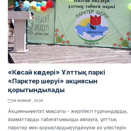
«Көлсай көлдері» Ұлттық паркі
«Парктер шеруі» акциясын
қорытындылады
29 МАМЫР, 2026
Акцияның негізгі мақсаты - жергілікті тұрғындарды,
азаматтарды табиғатымызды аялауға, ұлттық
парктер мен қорықтардың гүлденуіне өз үлестерін