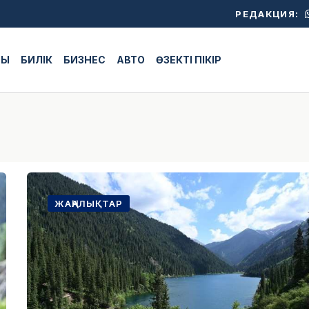
РЕДАКЦИЯ:
ЖЫ
БИЛІК
БИЗНЕС
АВТО
ӨЗЕКТІ ПІКІР
ЖАҢАЛЫҚТАР