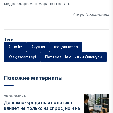
медальдарымен марапатталған.
Айгүл Хожантаева
Тэги:
7kun.kz
7күн кз
жаңалықтар
Қазақ газеттері
Паттеев Шәмшидин Әшенұлы
Похожие материалы
ЭКОНОМИКА
Денежно-кредитная политика
влияет не только на спрос, но и на