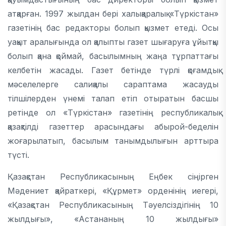
атқарған. 1997 жылдан бері халықаралық «Түркістан»
газетінің бас редакторы болып қызмет етеді. Осы
уақыт аралығында ол қалыпты газет шығаруға ұйытқы
болып қана қоймай, басылымның жаңа тұрпаттағы
келбетін жасады. Газет бетінде түрлі қоғамдық
мәселелерге салиқалы сараптама жасауды
тілшілерден үнемі талап етіп отыратын басшы
ретінде ол «Түркістан» газетінің республикалық
қазақтілді газеттер арасындағы абырой-беделін
жоғарылатып, басылым танымдылығын арттыра
түсті.
Қазақстан Республикасының Еңбек сіңірген
Мәдениет қайраткері, «Құрмет» орденінің иегері,
«Қазақстан Республикасының Тәуелсіздігінің 10
жылдығы», «Астананың 10 жылдығы»