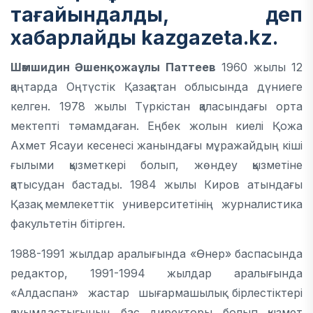
тағайындалды, деп
хабарлайды kazgazeta.kz.
Шәмшидин Әшенқожаұлы Паттеев
1960 жылы 12
қаңтарда Оңтүстік Қазақстан облысында дүниеге
келген. 1978 жылы Түркістан қаласындағы орта
мектепті тәмамдаған. Еңбек жолын киелі Қожа
Ахмет Ясауи кесенесі жанындағы мұражайдың кіші
ғылыми қызметкері болып, жөндеу қызметіне
қатысудан бастады. 1984 жылы Киров атындағы
Қазақ мемлекеттік университетінің журналистика
факультетін бітірген.
1988-1991 жылдар аралығында «Өнер» баспасында
редактор, 1991-1994 жылдар аралығында
«Алдаспан» жастар шығармашылық бірлестіктері
қауымдастығының бас директоры болып қызмет