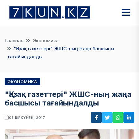
Главная
Экономика
"Қазақ газеттері" ЖШС-ның жаңа басшысы
тағайындалды
ЭКОНОМИКА
"Қазақ газеттері" ЖШС-ның жаңа
басшысы тағайындалды
08 ҚЫРКҮЙЕК, 2017