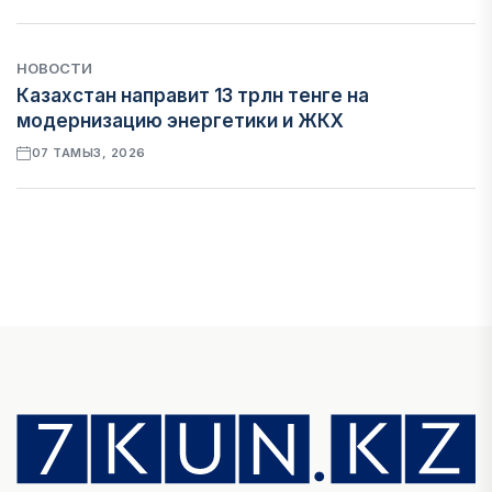
НОВОСТИ
Казахстан направит 13 трлн тенге на
модернизацию энергетики и ЖКХ
07 ТАМЫЗ, 2026
ФИНАНСЫ
Рост стоимости фондирования снижает
прибыль банков Казахстана
07 ТАМЫЗ, 2026
ЭКОНОМИКА
Денежно-кредитная политика влияет не
только на спрос, но и на предложение труда
07 ТАМЫЗ, 2026