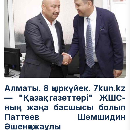
Алматы. 8 қыркүйек. 7kun.kz
— "Қазақ газеттері" ЖШС-
ның жаңа басшысы болып
Паттеев Шәмшидин
Әшенқожаұлы