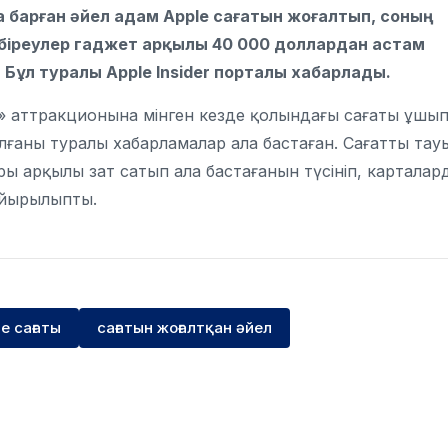
ға барған әйел адам Apple сағатын жоғалтып, соның
 біреулер гаджет арқылы 40 000 доллардан астам
 Бұл туралы Apple Insider порталы хабарлады.
» аттракционына мінген кезде қолындағы сағаты ұшы
алғаны туралы хабарламалар ала бастаған. Сағатты тау
ы арқылы зат сатып ала бастағанын түсініп, карталар
айырылыпты.
e сағаты
сағатын жоғалтқан әйел