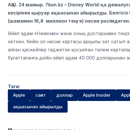
АҚШ. 24 мамыр. 7kun.kz – Disney World-қа демалу
кесірінен қыруар ақшасынан айырылды. Белгісіз
(шамамен 16,8 миллион теңге) несие рәсімдеген.
Әйел адам «Немомен және оның достарымен теңіз
кеткен. Кейін ол несие картасы арқылы зат сатып 
алған қаскөйлер гаджетке қосылған төлем карталар
бұғаттағанға дейін әйел адам 40 000 долларынан 
Тэги:
Apple
сағат
доллар
Apple Insider
Appl
ақшасынан айырылды