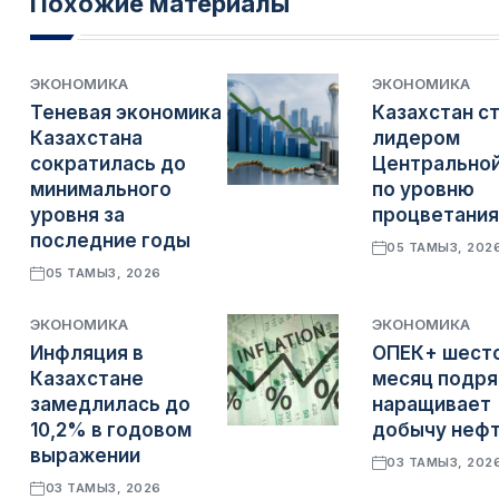
Похожие материалы
ЭКОНОМИКА
ЭКОНОМИКА
Теневая экономика
Казахстан с
Казахстана
лидером
сократилась до
Центральной
минимального
по уровню
уровня за
процветания
последние годы
05 ТАМЫЗ, 202
05 ТАМЫЗ, 2026
ЭКОНОМИКА
ЭКОНОМИКА
Инфляция в
ОПЕК+ шест
Казахстане
месяц подр
замедлилась до
наращивает
10,2% в годовом
добычу неф
выражении
03 ТАМЫЗ, 202
03 ТАМЫЗ, 2026