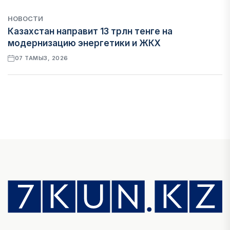
НОВОСТИ
Казахстан направит 13 трлн тенге на
модернизацию энергетики и ЖКХ
07 ТАМЫЗ, 2026
ФИНАНСЫ
Рост стоимости фондирования снижает
прибыль банков Казахстана
07 ТАМЫЗ, 2026
ЭКОНОМИКА
Денежно-кредитная политика влияет не
только на спрос, но и на предложение труда
07 ТАМЫЗ, 2026