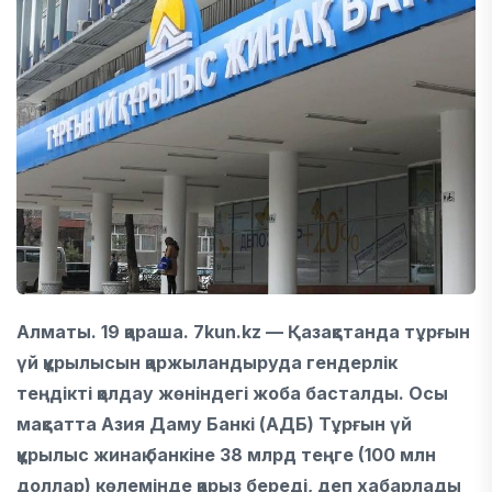
Алматы. 19 қараша. 7kun.kz — Қазақстанда тұрғын
үй құрылысын қаржыландыруда гендерлік
теңдікті қолдау жөніндегі жоба басталды. Осы
мақсатта Азия Даму Банкі (АДБ) Тұрғын үй
құрылыс жинақ банкіне 38 млрд теңге (100 млн
доллар) көлемінде қарыз береді, деп хабарлады