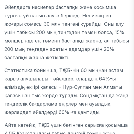
Әйелдерге несиелер бастапқы және қосымша
тұрғын үй сатып алуға беріледі. Несиенің ең
жоғары сомасы 30 млн теңгені құрайды. Оны алу
үшін табысы 200 мың теңгеден төмен болса, 15%
мөлшерінде ең төменгі бастапқы жарна, ал табысы
200 мың теңгеден асатын адамдар үшін 20%
бастапқы жарна жеткілікті.
Статистика бойынша, ТҚЖБ-нің 60 мыңнан астам
қарыз алушылары - әйелдер, олардың 64%-ы
еліміздің екі ірі қаласы - Нұр-Сұлтан мен Алматы
қаласынан тыс жерде тұрады. Сондықтан да жаңа
гендерлік бағдарлама өңірлер мен ауылдық
жерлердегі әйелдерді 60%-ға қамтиды.
Айта кетейік, ТҚЖБ үшін бөлінген қарызға қосымша
АДБ Қазақстандағы табыс деңгейі төмен және