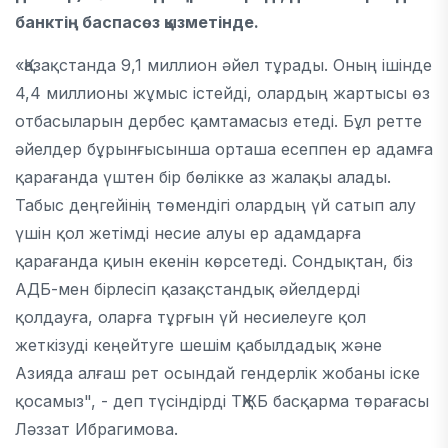
банктің баспасөз қызметінде.
«Қазақстанда 9,1 миллион әйел тұрады. Оның ішінде
4,4 миллионы жұмыс істейді, олардың жартысы өз
отбасыларын дербес қамтамасыз етеді. Бұл ретте
әйелдер бұрынғысынша орташа есеппен ер адамға
қарағанда үштен бір бөлікке аз жалақы алады.
Табыс деңгейінің төмендігі олардың үй сатып алу
үшін қол жетімді несие алуы ер адамдарға
қарағанда қиын екенін көрсетеді. Сондықтан, біз
АДБ-мен бірлесіп қазақстандық әйелдерді
қолдауға, оларға тұрғын үй несиелеуге қол
жеткізуді кеңейтуге шешім қабылдадық және
Азияда алғаш рет осындай гендерлік жобаны іске
қосамыз", - деп түсіндірді ТҚЖБ басқарма төрағасы
Ләззат Ибрагимова.