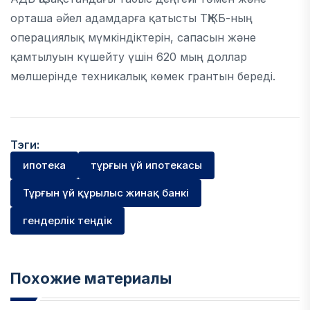
орташа әйел адамдарға қатысты ТҚЖБ-ның
операциялық мүмкіндіктерін, сапасын және
қамтылуын күшейту үшін 620 мың доллар
мөлшерінде техникалық көмек грантын береді.
Тэги:
ипотека
тұрғын үй ипотекасы
Тұрғын үй құрылыс жинақ банкі
гендерлік теңдік
Похожие материалы