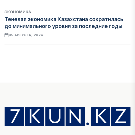
ЭКОНОМИКА
Теневая экономика Казахстана сократилась
до минимального уровня за последние годы
05 АВГУСТА, 2026
ФИНАНСЫ
В стране запустили платформу для
мониторинга финансирования женщин-
предпринимателей
05 АВГУСТА, 2026
ЭКОНОМИКА
Казахстан стал лидером Центральной Азии по
уровню процветания
05 АВГУСТА, 2026