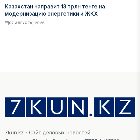
Казахстан направит 13 трлн тенге на
модернизацию энергетики и ЖКХ
07 АВГУСТА, 2026
ФИНАНСЫ
Рост стоимости фондирования снижает
прибыль банков Казахстана
07 АВГУСТА, 2026
ЭКОНОМИКА
Денежно-кредитная политика влияет не
только на спрос, но и на предложение труда
07 АВГУСТА, 2026
7kun.kz - Сайт деловых новостей.
НОВОСТИ