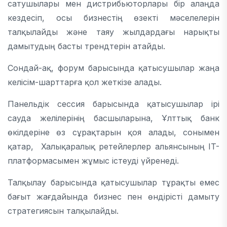
сатушылары мен дистрибьюторлары бір алаңда
кездесіп, осы бизнестің өзекті мәселелерін
талқылайды және таяу жылдардағы нарықты
дамытудың басты трендтерін атайды.
Сондай-ақ, форум барысында қатысушылар жаңа
келісім-шарттарға қол жеткізе алады.
Панельдік сессия барысында қатысушылар ірі
сауда желілерінің басшыларына, Ұлттық банк
өкілдеріне өз сұрақтарын қоя алады, сонымен
қатар, Халықаралық ретейлерлер альянсының IT-
платформасымен жұмыс істеуді үйренеді.
Талқылау барысында қатысушылар тұрақты емес
бағыт жағдайында бизнес пен өндірісті дамыту
стратегиясын талқылайды.