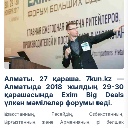
Алматы. 27 қараша. 7kun.kz —
Алматыда 2018 жылдың 29-30
қарашасында Exim Big Deals
үлкен мәмілелер форумы өтеді.
Қазақстанның, Ресейдің, Өзбекстанның,
Қырғызтанның және Арменияның ірі бөлшек