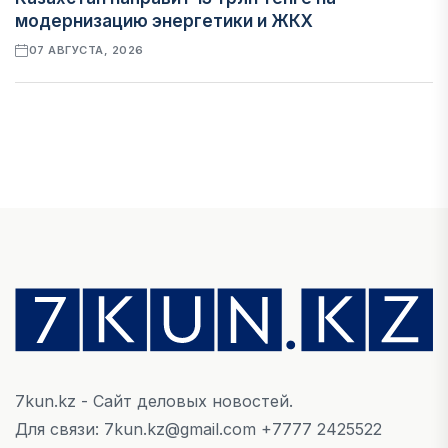
модернизацию энергетики и ЖКХ
07 АВГУСТА, 2026
ФИНАНСЫ
Рост стоимости фондирования снижает
прибыль банков Казахстана
07 АВГУСТА, 2026
ЭКОНОМИКА
Денежно-кредитная политика влияет не
только на спрос, но и на предложение труда
07 АВГУСТА, 2026
7kun.kz - Сайт деловых новостей.
НОВОСТИ
Для связи: 7kun.kz@gmail.com +7777 2425522