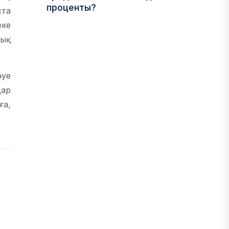
проценты?
ста
06 АВГУСТА, 2026
еке
тық
IT, ТЕХНОЛОГИЯ
Конфликт вокруг Relog дошел до
әуе
суда: стороны обменялись
дар
взаимными обвинениями
ға,
06 АВГУСТА, 2026
ФИНАНСЫ
Сколько нужно зарабатывать
казахстанцу, чтобы жить без
ощущения бедности
06 АВГУСТА, 2026