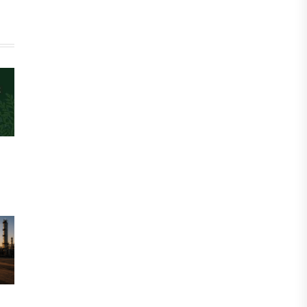
ФИНАНСЫ
Казахстанцы смогут передавать до
100% накоплений в доверительное
управление
06 АВГУСТА, 2026
НОВОСТИ
В Астане впервые испытали
пассажирский беспилотник
06 АВГУСТА, 2026
ФИНАНСЫ
На что Казахстан потратил больше
всего в нежилом строительстве
06 АВГУСТА, 2026