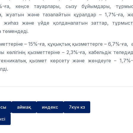
-ға, кеңсе тауарлары, сызу бұйымдары, тұрмы
а, жуатын және тазалайтын құралдар – 1,7%-ға, ж
, жиһаз және үйде қолданалатын заттар, тұрмыс
 төмендеді.
ттеріне – 15%-ға, құқықтық қызметтерге – 6,7%-ға, 
ы көлігінің қызметтеріне – 2,3%-ға, кабельдік теледи
 техникалық қызмет көрсету және жөндеуге – 1,7%-
лді.
ысы
аймақ
индекс
7күн кз
ксі