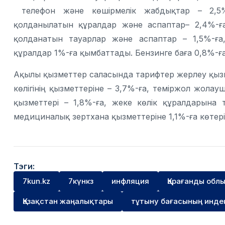
телефон және көшірмелік жабдықтар – 2,5%
қолданылатын құралдар және аспаптар– 2,4%-ғ
қолданатын тауарлар және аспаптар – 1,5%-ға
құралдар 1%-ға қымбаттады. Бензинге баға 0,8%-ға
Ақылы қызметтер саласында тарифтер жерлеу қызме
көлігінің қызметтеріне – 3,7%-ға, теміржол жолауш
қызметтері – 1,8%-ға, жеке көлік құралдарына
медициналық зертхана қызметтеріне 1,1%-ға көтері
Тэги:
7kun.kz
7күнкз
инфляция
Қарағанды обл
Қазақстан жаңалықтары
тұтыну бағасының инде