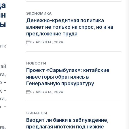
да
ін
ЭКОНОМИКА
Денежно-кредитная политика
ды
влияет не только на спрос, но и на
предложение труда
07 АВГУСТА, 2026
лік
НОВОСТИ
тай
Проект «Сарыбулак»: китайские
ға,
инвесторы обратились в
е –
Генеральную прокуратуру
қ –
07 АВГУСТА, 2026
ға,
т –
ФИНАНСЫ
Вводят ли банки в заблуждение,
предлагая ипотеки под низкие
ға,