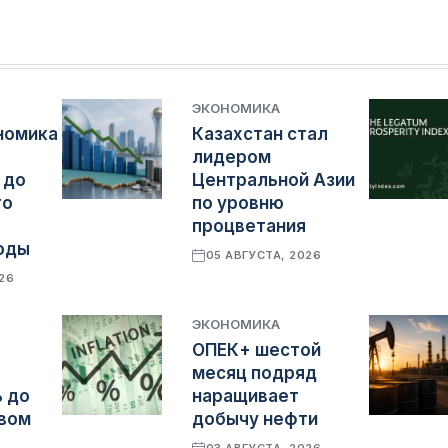
ЭКОНОМИКА
номика
Казахстан стал
лидером
 до
Центральной Азии
го
по уровню
процветания
оды
05 АВГУСТА, 2026
026
ЭКОНОМИКА
ОПЕК+ шестой
месяц подряд
 до
наращивает
овом
добычу нефти