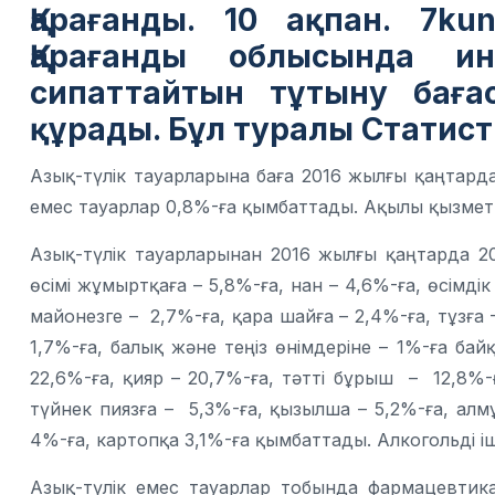
Қарағанды. 10 ақпан. 7k
Қарағанды облысында и
сипаттайтын тұтыну баға
құрады. Бұл туралы Статист
Азық-түлік тауарларына баға 2016 жылғы қаңтарда
емес тауарлар 0,8%-ға қымбаттады. Ақылы қызмет
Азық-түлік тауарларынан 2016 жылғы қаңтарда 2
өсімі жұмыртқаға – 5,8%-ға, нан – 4,6%-ға, өсімді
майонезге – 2,7%-ға, қара шайға – 2,4%-ға, тұзға –
1,7%-ға, балық және теңіз өнімдеріне – 1%-ға ба
22,6%-ға, қияр – 20,7%-ға, тәтті бұрыш – 12,8%-ғ
түйнек пиязға – 5,3%-ға, қызылша – 5,2%-ға, алмұ
4%-ға, картопқа 3,1%-ға қымбаттады. Алкогольді іш
Азық-түлік емес тауарлар тобында фармацевтик