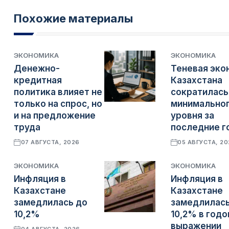
Похожие материалы
ЭКОНОМИКА
ЭКОНОМИКА
Денежно-
Теневая эко
кредитная
Казахстана
политика влияет не
сократилась
только на спрос, но
минимально
и на предложение
уровня за
труда
последние г
07 АВГУСТА, 2026
05 АВГУСТА, 2
ЭКОНОМИКА
ЭКОНОМИКА
Инфляция в
Инфляция в
Казахстане
Казахстане
замедлилась до
замедлилась
10,2%
10,2% в год
выражении