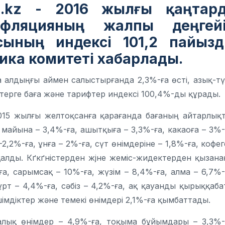
un.kz - 2016 жылғы қаңтар
нфляцияның жалпы деңгей
сының индексі 101,2 пайыз
ика комитеті хабарлады.
 алдыңғы аймен салыстырғанда 2,3%-ға өсті, азық-тү
терге баға және тарифтер индексі 100,4%-ды құрады.
015 жылғы желтоқсанға қарағанда бағаның айтарлық
к майына – 3,4%-ға, ашытқыға – 3,3%-ға, какаоға – 3%-
2,2%-ға, ұнға – 2%-ға, сүт өнімдеріне – 1,8%-ға, кофег
йқалды. Кґкґністерден жјне жеміс-жидектерден қызана
а, сарымсақ – 10%-ға, жүзім – 8,4%-ға, алма – 6,7%-
рт – 4,4%-ға, сәбіз – 4,2%-ға, ақ қауанды қырыққаба
імдіктер және темекі өнімдері 2,1%-ға қымбаттады.
алық өнімдер – 4,9%-ға, тоқыма бұйымдары – 3,3%-