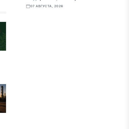
07 АВГУСТА, 2026
ФИНАНСЫ
Рост стоимости фондирования
снижает прибыль банков Казахстана
07 АВГУСТА, 2026
ЭКОНОМИКА
Денежно-кредитная политика
влияет не только на спрос, но и на
предложение труда
07 АВГУСТА, 2026
НОВОСТИ
Проект «Сарыбулак»: китайские