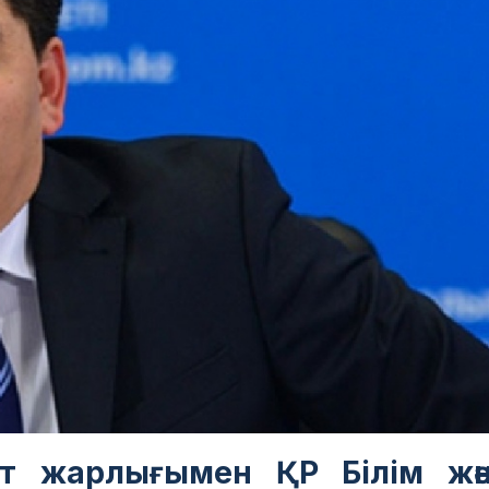
нт жарлығымен ҚР Білім жә