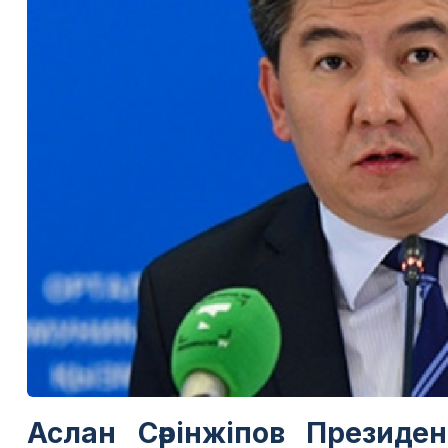
Аслан Сәрінжіпов Президе