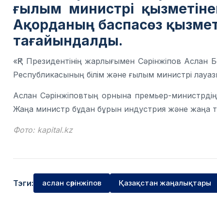
ғылым министрі қызметіне
Ақорданың баспасөз қызмет
тағайындалды.
«ҚР Президентінің жарлығымен Сәрінжіпов Аслан 
Республикасының білім және ғылым министрі лауаз
Аслан Сәрінжіповтың орнына премьер-министрдің 
Жаңа министр бұдан бұрын индустрия және жаңа те
Фото:
kapital.kz
Тэги:
аслан сәрінжіпов
Қазақстан жаңалықтары