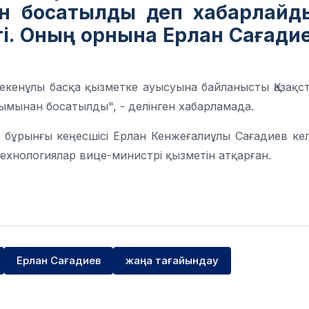
н босатылды деп хабарлайд
і. Оның орнына Ерлан Сағади
Бекенұлы басқа қызметке ауысуына байланысты Қазақс
ымынан босатылды", - делінген хабарламада.
бұрынғы кеңесшісі Ерлан Кенжеғалиұлы Сағадиев кел
хнологиялар вице-министрі қызметін атқарған.
Ерлан Сағадиев
жаңа тағайындау