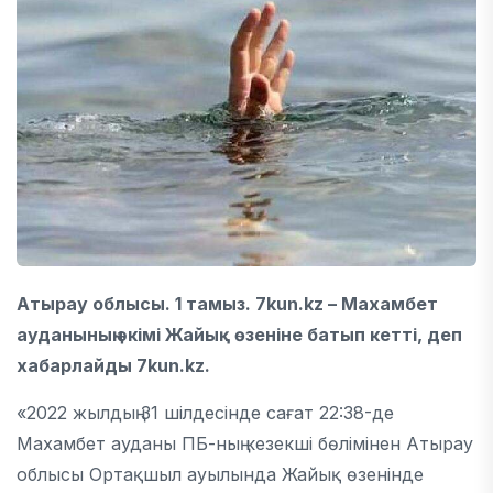
Атырау облысы. 1 тамыз. 7kun.kz – Махамбет
ауданының әкімі Жайық өзеніне батып кетті, деп
хабарлайды 7kun.kz.
«2022 жылдың 31 шілдесінде сағат 22:38-де
Махамбет ауданы ПБ-ның кезекші бөлімінен Атырау
облысы Ортақшыл ауылында Жайық өзенінде