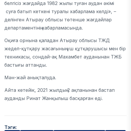
белгісіз жағдайда 1982 жылы туған аудан әкімі
суға батып кеткені туралы хабарлама келді», –
делінген Атырау облысы төтенше жағдайлар
департаментінің хабарламасында.
Оқиға орнына қаладан Атырау облысы ТЖД
жедел-құтқару жасағының үш құтқарушысы мен бір
техникасы, сондай-ақ Махамбет ауданынан ТЖБ
бастығы аттанды.
Мән-жай анықталуда.
Айта кетейік, 2021 жылдың 2 ақпанынан бастап
ауданды Ринат Жанқылыш басқарған еді.
Тэги: