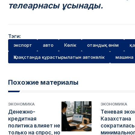
телеарнасы ұсынады.
Тэги:
экспорт
авто
Көлік
отандық өнім
қа
Қазақстанда құрастырылатын автокөлік
машина
Похожие материалы
ЭКОНОМИКА
ЭКОНОМИКА
Денежно-
Теневая эко
кредитная
Казахстана
политика влияет не
сократилась
только на спрос, но
минимально