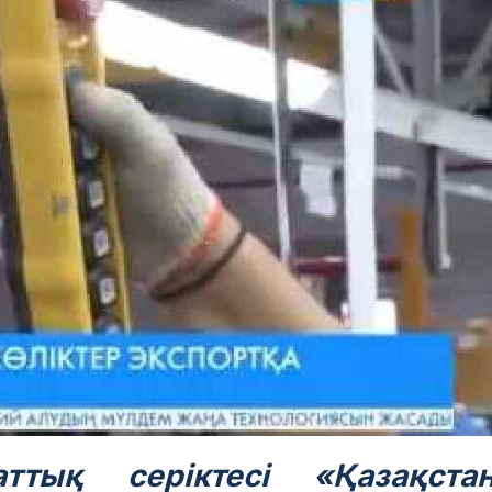
ттық серіктесі «
Қазақста