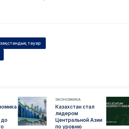
зақстандық тауар
ЭКОНОМИКА
номика
Казахстан стал
лидером
 до
Центральной Азии
го
по уровню