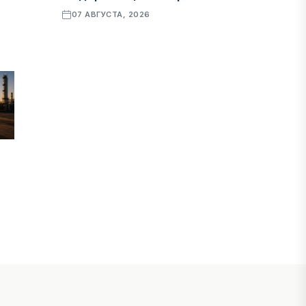
07 АВГУСТА, 2026
ФИНАНСЫ
Рост стоимости фондирования
снижает прибыль банков Казахстана
07 АВГУСТА, 2026
ЭКОНОМИКА
Денежно-кредитная политика
влияет не только на спрос, но и на
предложение труда
07 АВГУСТА, 2026
НОВОСТИ
Проект «Сарыбулак»: китайские