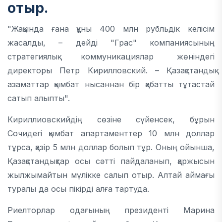
отыр.
"Жақында ғана құны 400 млн рубльдік келісім
жасалды, – дейді "Грас" компаниясының
стратегиялық коммуникациялар жөніндегі
директоры Петр Кирилловский. – Қазақстандық
азаматтар қымбат нысаннан бір қабатты тұтастай
сатып алыпты".
Кириллиовскийдің сөзіне сүйенсек, бұрын
Сочидегі қымбат апартаменттер 10 млн доллар
тұрса, қазір 5 млн доллар болып тұр. Оның ойынша,
Қазақстандықтар осы сәтті пайдаланып, қаржысын
жылжымайтын мүлікке салып отыр. Алтай аймағы
туралы да осы пікірді алға тартуда.
Риелторлар одағының президенті Марина