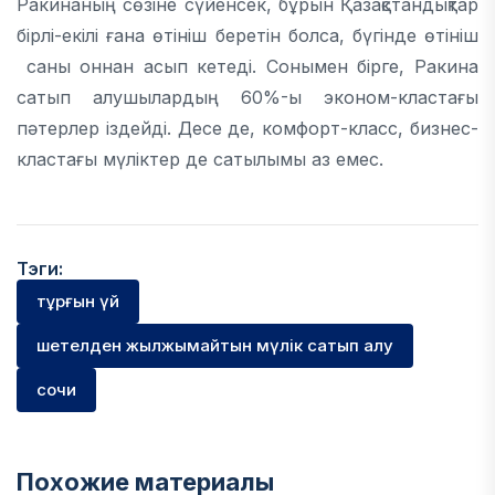
Ракинаның сөзіне сүйенсек, бұрын Қазақстандықтар
бірлі-екілі ғана өтініш беретін болса, бүгінде өтініш
саны оннан асып кетеді. Сонымен бірге, Ракина
сатып алушылардың 60%-ы эконом-кластағы
пәтерлер іздейді. Десе де, комфорт-класс, бизнес-
кластағы мүліктер де сатылымы аз емес.
Тэги:
тұрғын үй
шетелден жылжымайтын мүлік сатып алу
сочи
Похожие материалы