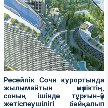
Ресейлік Сочи курортында
жылымайтын мүліктің,
соның ішінде тұрғын-үй
жетіспеушілігі байқалып