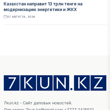
Казахстан направит 13 трлн тенге на
модернизацию энергетики и ЖКХ
07 АВГУСТА, 2026
ФИНАНСЫ
Рост стоимости фондирования снижает
прибыль банков Казахстана
07 АВГУСТА, 2026
ЭКОНОМИКА
Денежно-кредитная политика влияет не
только на спрос, но и на предложение труда
07 АВГУСТА, 2026
7kun.kz - Сайт деловых новостей.
НОВОСТИ
Для связи: 7kun.kz@gmail.com +7777 2425522