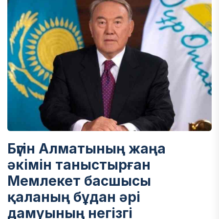
Бүгін Алматының жаңа
әкімін таныстырған
Мемлекет басшысы
қаланың бұдан әрі
дамуының негізгі