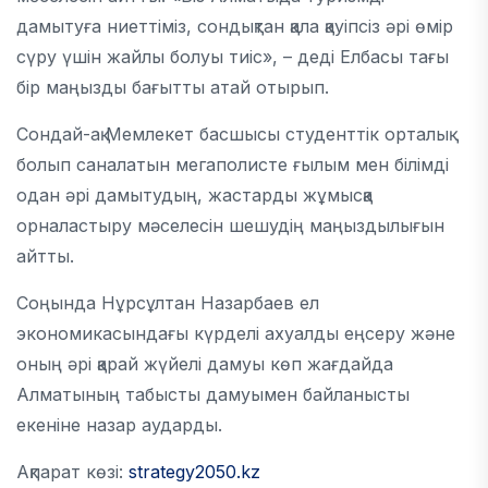
дамытуға ниеттіміз, сондықтан қала қауіпсіз әрі өмір
сүру үшін жайлы болуы тиіс», – деді Елбасы тағы
бір маңызды бағытты атай отырып.
Сондай-ақ Мемлекет басшысы студенттік орталық
болып саналатын мегаполисте ғылым мен білімді
одан әрі дамытудың, жастарды жұмысқа
орналастыру мәселесін шешудің маңыздылығын
айтты.
Соңында Нұрсұлтан Назарбаев ел
экономикасындағы күрделі ахуалды еңсеру және
оның әрі қарай жүйелі дамуы көп жағдайда
Алматының табысты дамуымен байланысты
екеніне назар аударды.
Ақпарат көзі:
strategy2050.kz