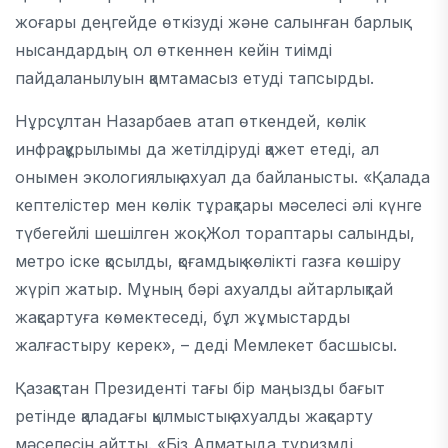
жоғары деңгейде өткізуді және салынған барлық
нысандардың ол өткеннен кейін тиімді
пайдаланылуын қамтамасыз етуді тапсырды.
Нұрсұлтан Назарбаев атап өткендей, көлік
инфрақұрылымы да жетілдіруді қажет етеді, ал
онымен экологиялық ахуал да байланысты. «Қалада
кептелістер мен көлік тұрақтары мәселесі әлі күнге
түбегейлі шешілген жоқ. Жол тораптары салынды,
метро іске қосылды, қоғамдық көлікті газға көшіру
жүріп жатыр. Мұның бәрі ахуалды айтарлықтай
жақсартуға көмектеседі, бұл жұмыстарды
жалғастыру керек», – деді Мемлекет басшысы.
Қазақстан Президенті тағы бір маңызды бағыт
ретінде қаладағы қылмыстық ахуалды жақсарту
мәселесін айтты. «Біз Алматыда туризмді