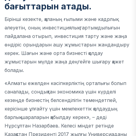
бағыттарын атады.
Бірінші кезекте, қаланың ғылыми және кадрлық
әлеуетін, оның инвестициялық тартымдылығын
пайдалана отырып, инвестиция тарту және жаңа
өндіріс орындарын ашу жұмыстарын жандандыру
керек. Шағын және орта бизнесті қолдау
жұмыстарын мүлде жаңа деңгейге шығару қажет
болады.
«Алматы ежелден кәсіпкерліктің орталығы болып
саналады, сондықтан экономика үшін күрделі
кезеңде бизнестің белсенділігін төмендетпей,
керісінше ұлғайту үшін мемлекеттік қолдаудың
барлық шараларын қабылдау керек», – деді
Нұрсұлтан Назарбаев. Келесі міндет ретінде
Қазақстан Президенті 2017 жылғы Универсиаданы