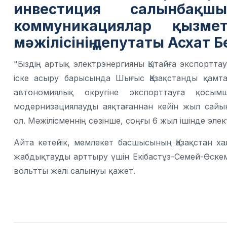
инвестиция салынбақ
коммуникациялар қызмет
мәжілісінің депутаты Асхат 
"Біздің артық электрэнергияны Қытайға экспортта
іске асыру барысында Шығыс Қазақстанды қамт
автономиялық округіне экспорттауға қосым
модернизациялауды аяқтағаннан кейін жыл сайы
ол. Мәжілісменнің сөзінше, соңғы 6 жыл ішінде эле
Айта кетейік, мемлекет басшысының Қазақстан 
жабдықтауды арттыру үшін Екібастұз-Семей-Өск
вольтты желі салынуы қажет.