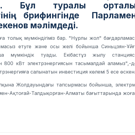
шы. Бұл туралы орталы
інің брифингінде Парламе
Бекенов мәлімдеді.
уға толық мүмкіндігіміз бар. "Нұрлы жол" бағдарлама
амасыз етуге және осы желі бойынша Синьцзян-Ұй
ша мүмкіндік туады. Екібастұз жылу станция
н 800 кВт электрэнергиясын тасымалдай аламыз",-д
ктрэнергияға салынатын инвестиция көлемі 5 есе өскен
халқына Жолдауындағы тапсырмасы бойынша, электр
емен-Ақтоғай-Талдықорған-Алматы бағыттарында жоғ