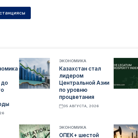
станциясы
ЭКОНОМИКА
номика
Казахстан стал
лидером
 до
Центральной Азии
го
по уровню
процветания
оды
05 АВГУСТА, 2026
026
ЭКОНОМИКА
ОПЕК+ шестой