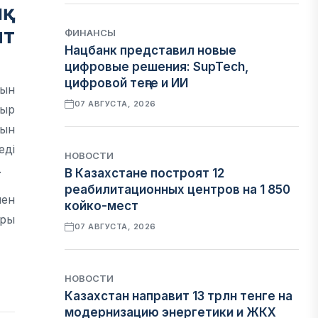
қ
нт
ФИНАНСЫ
Нацбанк представил новые
цифровые решения: SupTech,
цифровой теңге и ИИ
сын
07 АВГУСТА, 2026
ғыр
сын
еді
НОВОСТИ
.
В Казахстане построят 12
реабилитационных центров на 1 850
мен
койко-мест
ары
07 АВГУСТА, 2026
НОВОСТИ
Казахстан направит 13 трлн тенге на
модернизацию энергетики и ЖКХ