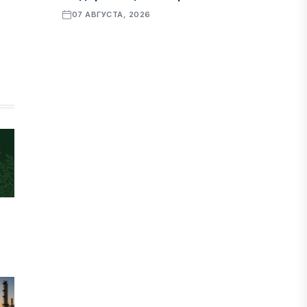
07 АВГУСТА, 2026
ФИНАНСЫ
Рост стоимости фондирования
снижает прибыль банков Казахстана
07 АВГУСТА, 2026
ЭКОНОМИКА
Денежно-кредитная политика
влияет не только на спрос, но и на
предложение труда
07 АВГУСТА, 2026
НОВОСТИ
Проект «Сарыбулак»: китайские