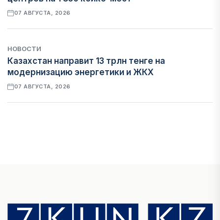
07 АВГУСТА, 2026
НОВОСТИ
Казахстан направит 13 трлн тенге на
модернизацию энергетики и ЖКХ
07 АВГУСТА, 2026
ФИНАНСЫ
Рост стоимости фондирования снижает
прибыль банков Казахстана
07 АВГУСТА, 2026
ЭКОНОМИКА
Денежно-кредитная политика влияет не
только на спрос, но и на предложение труда