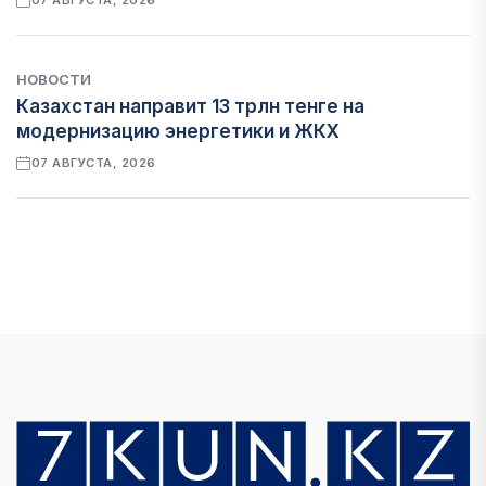
07 АВГУСТА, 2026
НОВОСТИ
Казахстан направит 13 трлн тенге на
модернизацию энергетики и ЖКХ
07 АВГУСТА, 2026
ФИНАНСЫ
Рост стоимости фондирования снижает
прибыль банков Казахстана
07 АВГУСТА, 2026
ЭКОНОМИКА
Денежно-кредитная политика влияет не
только на спрос, но и на предложение труда