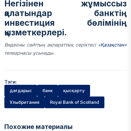
Негізінен жұмыссыз
қалатындар банктің
инвестиция бөлімінің
қызметкерлері.
Видеоны сайттың ақпараттық серіктесі «
Қазақстан
»
телеарнасы ұсынады.
Тэги:
дағдарыс
банк
қысқарту
Ұлыбритания
Royal Bank of Scotland
Похожие материалы