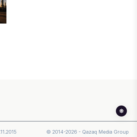
инвесторы обратились в
Генеральную прокуратуру
07 АВГУСТА, 2026
ФИНАНСЫ
Вводят ли банки в заблуждение,
предлагая ипотеки под низкие
проценты?
06 АВГУСТА, 2026
IT, ТЕХНОЛОГИЯ
Конфликт вокруг Relog дошел до
суда: стороны обменялись
взаимными обвинениями
06 АВГУСТА, 2026
11.2015
© 2014-2026 - Qazaq Media Group