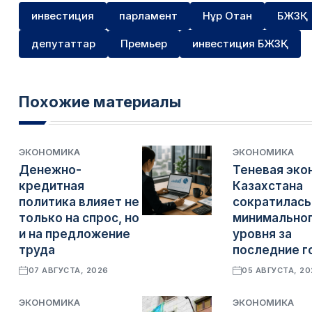
инвестиция
парламент
Нұр Отан
БЖЗҚ
депутаттар
Премьер
инвестиция БЖЗҚ
Похожие материалы
ЭКОНОМИКА
ЭКОНОМИКА
Денежно-
Теневая эко
кредитная
Казахстана
политика влияет не
сократилась
только на спрос, но
минимально
и на предложение
уровня за
труда
последние г
07 АВГУСТА, 2026
05 АВГУСТА, 2
ЭКОНОМИКА
ЭКОНОМИКА