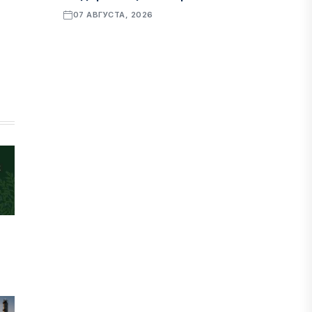
07 АВГУСТА, 2026
ФИНАНСЫ
Рост стоимости фондирования
снижает прибыль банков Казахстана
07 АВГУСТА, 2026
ЭКОНОМИКА
Денежно-кредитная политика
влияет не только на спрос, но и на
предложение труда
07 АВГУСТА, 2026
НОВОСТИ
Проект «Сарыбулак»: китайские