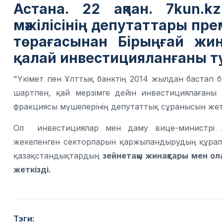
Астана. 22 ақпан. 7kun.kz
мәжілісінің депутаттары пр
төрағасынан Бірыңғай жи
қалай инвестицияланғаны ту
"Үкімет пен Ұлттық банктің 2014 жылдан бастап бү
шартпен, қай мерзімге дейін инвестициялағаны
фракциясы мүшелерінің депутаттық сұранысын жет
Ол инвестициялар мен даму вице-министрі 
жекеленген секторларын қаржыландырудың құралы
қазақстандықтардың
зейнетақы жинақтары мен ол
жеткізді.
Тэги: