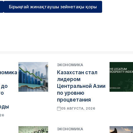
Бірыңғай жинақтаушы зейнетақы қоры
ЭКОНОМИКА
номика
Казахстан стал
лидером
 до
Центральной Азии
го
по уровню
процветания
оды
05 АВГУСТА, 2026
026
ЭКОНОМИКА