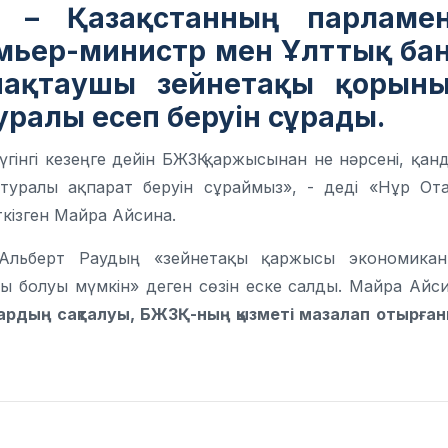
– Қазақстанның парламе
емьер-министр мен Ұлттық ба
нақтаушы зейнетақы қорын
ралы есеп беруін сұрады.
гінгі кезеңге дейін БЖЗҚ қаржысынан не нәрсені, қан
 туралы ақпарат беруін сұраймыз», - деді «Нұр От
кізген Майра Айсина.
Альберт Раудың «зейнетақы қаржысы экономика
 болуы мүмкін» деген сөзін еске салды. Майра Айс
ардың сақталуы, БЖЗҚ-ның қызметі мазалап отырға