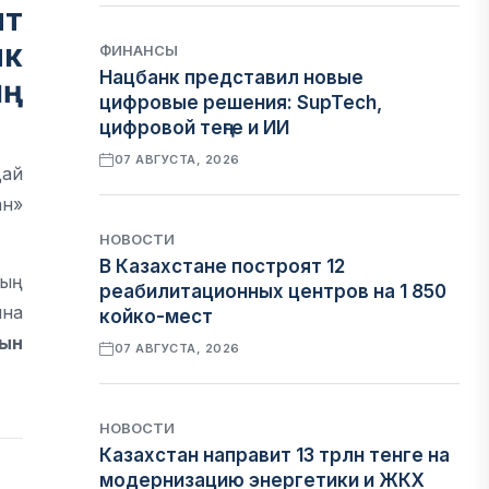
нт
нк
ФИНАНСЫ
Нацбанк представил новые
ың
цифровые решения: SupTech,
цифровой теңге и ИИ
07 АВГУСТА, 2026
дай
ан»
НОВОСТИ
В Казахстане построят 12
ның
реабилитационных центров на 1 850
ина
койко-мест
нын
07 АВГУСТА, 2026
НОВОСТИ
Казахстан направит 13 трлн тенге на
модернизацию энергетики и ЖКХ