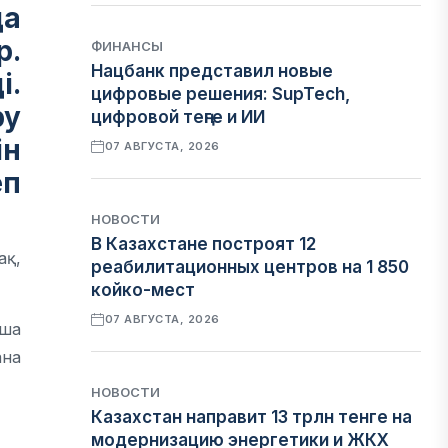
да
р.
ФИНАНСЫ
Нацбанк представил новые
і.
цифровые решения: SupTech,
ру
цифровой теңге и ИИ
ін
07 АВГУСТА, 2026
п
НОВОСТИ
В Казахстане построят 12
ақ,
реабилитационных центров на 1 850
койко-мест
07 АВГУСТА, 2026
нша
ана
НОВОСТИ
Казахстан направит 13 трлн тенге на
модернизацию энергетики и ЖКХ