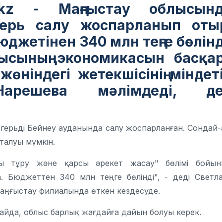
.kz - Маңғыстау облысын
герь салу жоспарланып оты
жетінен 340 млн теңге бөлінд
ысының экономикасын басқа
ніндегі жетекшісінің міндет
арешева мәлімдеді, де
герьді Бейнеу ауданында салу жоспарланған. Сондай-
талуы мүмкін.
сы тұру және қарсы әрекет жасау" бөлімі бойы
. Бюджеттен 340 млн теңге бөлінді", - деді Светл
аңғыстау филиалында өткен кездесуде.
лайда, облыс барлық жағдайға дайын болуы керек.