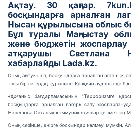
Ақтау. 30 қаңтар. 7kun
босқындарға арналған ла
Нысан құрылысына облыс бюд
Бұл туралы Маңғыстау обл
және бюджетін жоспарлау жө
атқарушы Светлана Н
хабарлайды
Lada.kz.
Оның айтуынша, босқындарға арналған алғашқы ла
тағы бір лагердің құрылысы Қарақиян ауданында бас
«Қорғаныс бағдарламасының "Терроризмге қар
босқындарға арналған лагерь салу жоспарлануда
Нарешова Орталық коммуникациялар қызметінің М
Оның сөзінше, өңірге босқындар келмеуі мүмкін. А