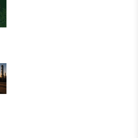
инвесторы обратились в
Генеральную прокуратуру
07 АВГУСТА, 2026
ФИНАНСЫ
Вводят ли банки в заблуждение,
предлагая ипотеки под низкие
проценты?
06 АВГУСТА, 2026
IT, ТЕХНОЛОГИЯ
Конфликт вокруг Relog дошел до
суда: стороны обменялись
взаимными обвинениями
06 АВГУСТА, 2026