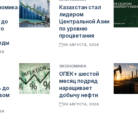
номика
Казахстан стал
лидером
 до
Центральной Азии
го
по уровню
процветания
оды
05 АВГУСТА, 2026
026
ЭКОНОМИКА
ОПЕК+ шестой
месяц подряд
 до
наращивает
овом
добычу нефти
03 АВГУСТА, 2026
026