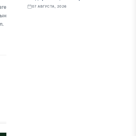
зге
07 АВГУСТА, 2026
йын
л.
ФИНАНСЫ
Рост стоимости фондирования
снижает прибыль банков Казахстана
07 АВГУСТА, 2026
ЭКОНОМИКА
Денежно-кредитная политика
влияет не только на спрос, но и на
предложение труда
07 АВГУСТА, 2026
НОВОСТИ
Проект «Сарыбулак»: китайские