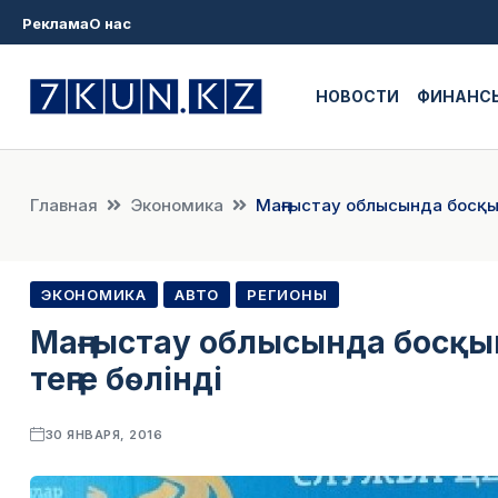
Реклама
О нас
НОВОСТИ
ФИНАНС
Главная
Экономика
Маңғыстау облысында босқын
ЭКОНОМИКА
АВТО
РЕГИОНЫ
Маңғыстау облысында босқын
теңге бөлінді
30 ЯНВАРЯ, 2016