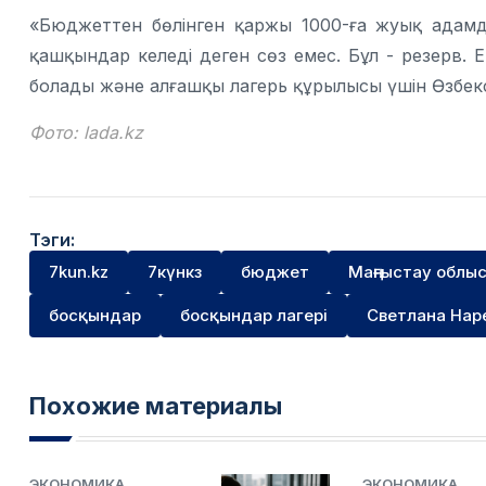
«Бюджеттен бөлінген қаржы 1000-ға жуық адамды
қашқындар келеді деген сөз емес. Бұл - резерв.
болады және алғашқы лагерь құрылысы үшін Өзбекс
Фото: lada.kz
Тэги:
7kun.kz
7күнкз
бюджет
Маңғыстау облы
босқындар
босқындар лагері
Светлана Нар
Похожие материалы
ЭКОНОМИКА
ЭКОНОМИКА