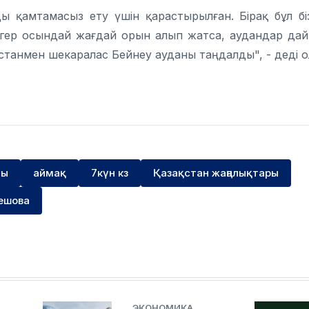
 қамтамасыз ету үшін қарастырылған. Бірақ бұл бі
 Егер осындай жағдай орын алып жатса, аудандар да
танмен шекаралас Бейнеу ауданы таңдалды", - деді о
сы
аймақ
7күн кз
Қазақстан жаңалықтары
ешова
ЭКОНОМИКА