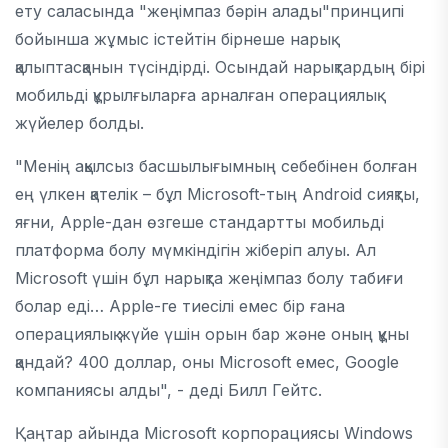
ету саласында "жеңімпаз бәрін алады"принципі
бойынша жұмыс істейтін бірнеше нарық
қалыптасқанын түсіндірді. Осындай нарықтардың бірі
мобильді құрылғыларға арналған операциялық
жүйелер болды.
"Менің ақылсыз басшылығымның себебінен болған
ең үлкен қателік – бұл Microsoft-тың Android сияқты,
яғни, Apple-дан өзгеше стандартты мобильді
платформа болу мүмкіндігін жіберіп алуы. Ал
Microsoft үшін бұл нарықта жеңімпаз болу табиғи
болар еді… Apple-ге тиесілі емес бір ғана
операциялық жүйе үшін орын бар және оның құны
қандай? 400 доллар, оны Microsoft емес, Google
компаниясы алды", - деді Билл Гейтс.
Қаңтар айында Microsoft корпорациясы Windows