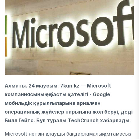
Алматы. 24 маусым. 7kun.kz — Microsoft
компаниясының ең басты қателігі - Google
мобильдік құрылғыларына арналған
операциялық жүйелер нарығына жол беруі, деді
Билл Гейтс. Бұл туралы TechCrunch хабарлады.
Microsoft негізін қалаушы бағдарламалық қамтамасыз