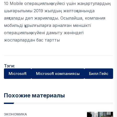
10 Mobile операциялық жүйесі үшін жаңартулардың
шығарылымы 2019 жылдың желтоқсанында
аяқталады деп жариялады. Осылайша, компания
мобильді құрылғыларға арналған меншікті
операциялық жүйені дамыту жөніндегі
жоспарлардан бас тартты
Тэги:
Microsoft
Microsoft компаниясы
Билл Гейс
Похожие материалы
ЭКОНОМИКА