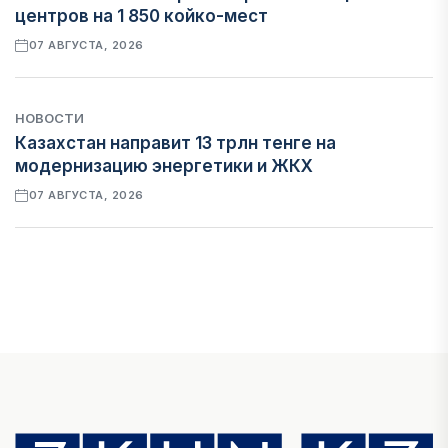
центров на 1 850 койко-мест
07 АВГУСТА, 2026
НОВОСТИ
Казахстан направит 13 трлн тенге на
модернизацию энергетики и ЖКХ
07 АВГУСТА, 2026
ФИНАНСЫ
Рост стоимости фондирования снижает
прибыль банков Казахстана
07 АВГУСТА, 2026
ЭКОНОМИКА
Денежно-кредитная политика влияет не