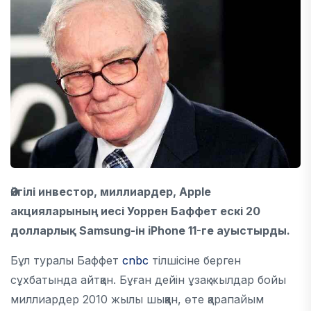
Әйгілі инвестор, миллиардер, Apple
акцияларының иесі Уоррен Баффет ескі 20
долларлық Samsung-ін iPhone 11-ге ауыстырды.
Бұл туралы Баффет
cnbc
тілшісіне берген
сұхбатында айтқан. Бұған дейін ұзақ жылдар бойы
миллиардер 2010 жылы шыққан, өте қарапайым