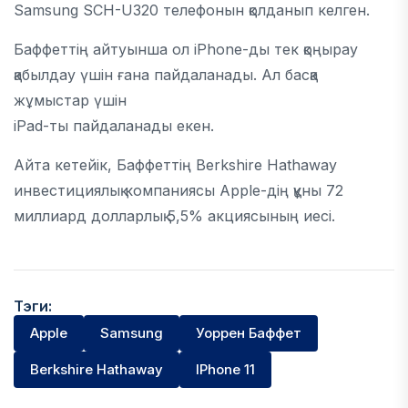
Samsung SCH-U320 телефонын қолданып келген.
Баффеттің айтуынша ол iPhone-ды тек қоңырау
қабылдау үшін ғана пайдаланады. Ал басқа
жұмыстар үшін
iPad-ты пайдаланады екен.
Айта кетейік, Баффеттің Berkshire Hathaway
инвестициялық компаниясы Apple-дің құны 72
миллиард долларлық 5,5% акциясының иесі.
Тэги:
Apple
Samsung
Уоррен Баффет
Berkshire Hathaway
IPhone 11