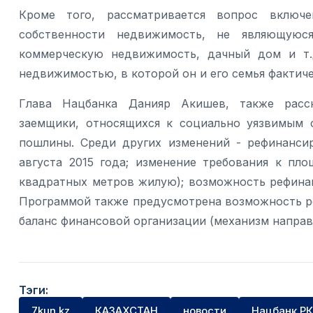
Кроме того, рассматривается вопрос вклю
собственности недвижимость, не являющую
коммерческую недвижимость, дачный дом и т.д
недвижимостью, в которой он и его семья фактич
Глава Нацбанка Данияр Акишев, также расск
заемщики, относящихся к социально уязвимым 
пошлины. Среди других изменений - рефинанси
августа 2015 года; изменение требования к пл
квадратных метров жилую); возможность рефинан
Программой также предусмотрена возможность р
баланс финансовой организации (механизм направл
Тэги:
7kun.kz
КАЗАХСТАН
новости
Нацбанк РК