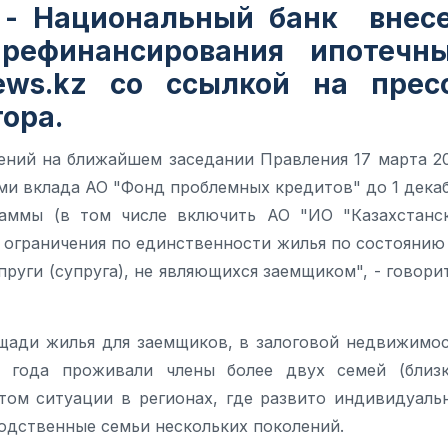
z - Национальный банк внес
рефинансирования ипотечн
ews.kz
со ссылкой на прес
ора.
ений на ближайшем заседании Правления 17 марта 2
ами вклада АО "Фонд проблемных кредитов" до 1 дека
раммы (в том числе включить АО "ИО "Казахстанс
ь ограничения по единственности жилья по состоянию
упруги (супруга), не являющихся заемщиком", - говори
ощади жилья для заемщиков, в залоговой недвижимо
 года проживали члены более двух семей (близ
том ситуации в регионах, где развито индивидуаль
одственные семьи нескольких поколений.