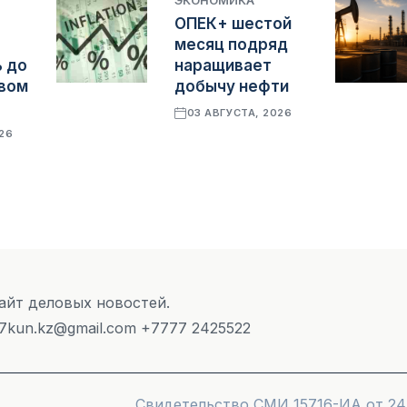
ЭКОНОМИКА
ОПЕК+ шестой
месяц подряд
 до
наращивает
овом
добычу нефти
03 АВГУСТА, 2026
026
Сайт деловых новостей.
 7kun.kz@gmail.com +7777 2425522
Cвидетельство СМИ 15716-ИА от 24.