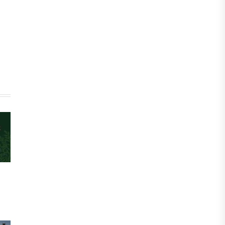
инвесторы обратились в
Генеральную прокуратуру
07 АВГУСТА, 2026
ФИНАНСЫ
Вводят ли банки в заблуждение,
предлагая ипотеки под низкие
проценты?
06 АВГУСТА, 2026
IT, ТЕХНОЛОГИЯ
Конфликт вокруг Relog дошел до
суда: стороны обменялись
взаимными обвинениями
06 АВГУСТА, 2026