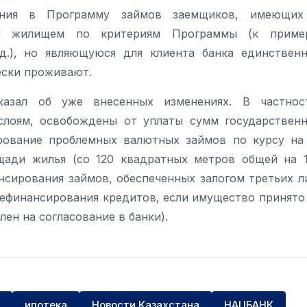
чения в Программу займов заемщиков, имеющих
ся жилищем по критериям Программы (к пример
.), но являющуюся для клиента банка единствен
ески проживают.
азал об уже внесенных изменениях. В частнос
слоям, освобождены от уплаты сумм государствен
рование проблемных валютных займов по курсу на
ощади жилья (со 120 квадратных метров общей на 
сирования займов, обеспеченных залогом третьих л
ефинансирования кредитов, если имущество принято
ен на согласование в банки).
ипотека
Новости Казахстана
НАЦБАНК