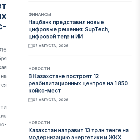
ет
ых
ФИНАНСЫ
Нацбанк представил новые
с-
цифровые решения: SupTech,
цифровой теңге и ИИ
07 АВГУСТА, 2026
016
бря
кая
НОВОСТИ
 на
В Казахстане построят 12
реабилитационных центров на 1 850
тся
койко-мест
07 АВГУСТА, 2026
сти
кие
НОВОСТИ
но-
Казахстан направит 13 трлн тенге на
модернизацию энергетики и ЖКХ