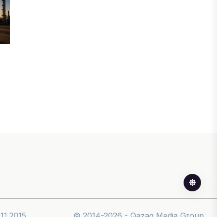
ФИНАНСЫ
Сколько нужно зарабатывать
казахстанцу, чтобы жить без
ощущения бедности
06 АВГУСТА, 2026
ФИНАНСЫ
Казахстанцы смогут передавать до
100% накоплений в доверительное
управление
06 АВГУСТА, 2026
НОВОСТИ
В Астане впервые испытали
пассажирский беспилотник
11.2015
© 2014-2026 - Qazaq Media Group