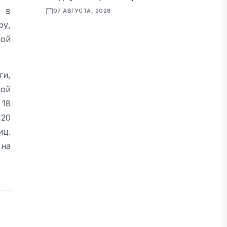
 в
07 АВГУСТА, 2026
у,
ной
ФИНАНСЫ
Рост стоимости фондирования
снижает прибыль банков Казахстана
ти,
07 АВГУСТА, 2026
ной
 18
120
ЭКОНОМИКА
иц.
Денежно-кредитная политика
 на
влияет не только на спрос, но и на
предложение труда
07 АВГУСТА, 2026
НОВОСТИ
Проект «Сарыбулак»: китайские