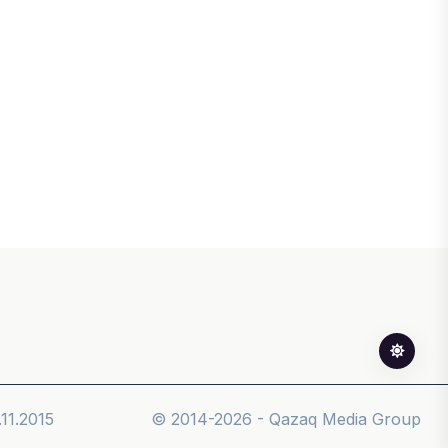
Казахстан и Корея создадут центр
по редким металлам
05 АВГУСТА, 2026
ЭКОНОМИКА
Теневая экономика Казахстана
сократилась до минимального
уровня за последние годы
05 АВГУСТА, 2026
ФИНАНСЫ
В стране запустили платформу для
мониторинга финансирования
женщин-предпринимателей
05 АВГУСТА, 2026
11.2015
© 2014-2026 - Qazaq Media Group