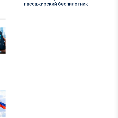
пассажирский беспилотник
06 АВГУСТА, 2026
ФИНАНСЫ
На что Казахстан потратил больше
всего в нежилом строительстве
06 АВГУСТА, 2026
МНЕНИЕ ЭКСПЕРТОВ
После снижения базовой ставки
банки начали менять условия по
депозитам.
05 АВГУСТА, 2026
IT, ТЕХНОЛОГИЯ