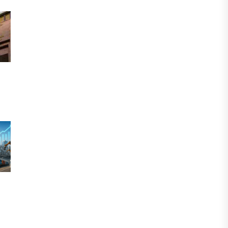
МНЕНИЕ ЭКСПЕРТОВ
От отчётности к результату: как
повысить эффективность
государственных проектов
04 АВГУСТА, 2026
IT, ТЕХНОЛОГИЯ
Казахстан запускает масштабную
цифровую трансформацию
экономики
04 АВГУСТА, 2026
ЭКОНОМИКА
Инфляция в Казахстане замедлилась
до 10,2%
04 АВГУСТА, 2026