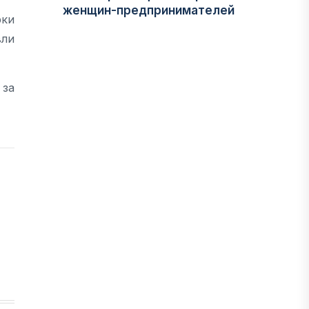
женщин-предпринимателей
рки
05 АВГУСТА, 2026
вли
ЭКОНОМИКА
 за
Казахстан стал лидером
Центральной Азии по уровню
процветания
05 АВГУСТА, 2026
НОВОСТИ
В Алатау создадут экосистему по
производству экологичного
авиационного топлива
05 АВГУСТА, 2026