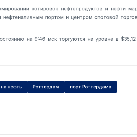
рмировании котировок нефтепродуктов и нефти ма
им нефтеналивным портом и центром спотовой торго
остоянию на 9:46 мск торгуются на уровне в $35,12
 на нефть
Роттердам
порт Роттердама