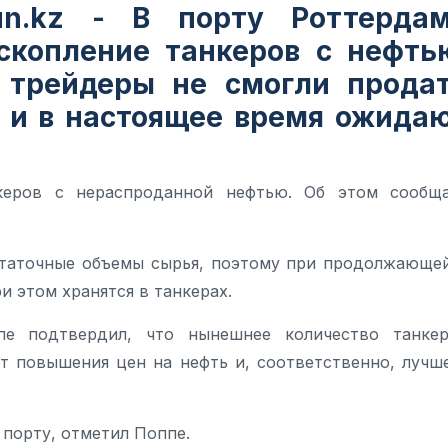
un.kz - В порту Роттерда
скопление танкеров с нефть
трейдеры не смогли прода
 и в настоящее время ожида
керов с нераспроданной нефтью. Об этом сообщ
статочные объемы сырья, поэтому при продолжающе
 этом хранятся в танкерах.
пе подтвердил, что нынешнее количество танке
т повышения цен на нефть и, соответственно, лучш
порту, отметил Поппе.