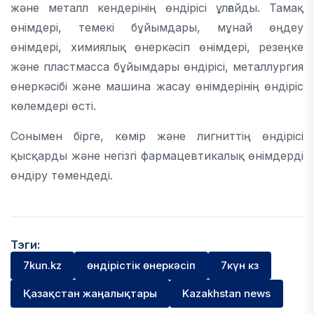
және металл кендерінің өндірісі ұлғайды. Тамақ
өнімдері, темекі бұйымдары, мұнай өңдеу
өнімдері, химиялық өнеркәсіп өнімдері, резеңке
және пластмасса бұйымдары өндірісі, металлургия
өнеркәсібі және машина жасау өнімдерінің өндіріс
көлемдері өсті.
Сонымен бірге, көмір және лигниттің өндірісі
қысқарды және негізгі фармацевтикалық өнімдерді
өндіру төмендеді.
Тэги:
7kun.kz
өндірістік өнеркәсіп
7күн кз
Қазақстан жаңалықтары
Kazakhstan news