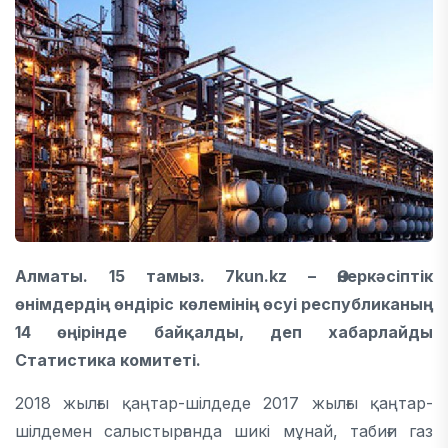
Алматы. 15 тамыз. 7kun.kz – Өнеркәсіптік
өнімдердің өндіріс көлемінің өсуі республиканың
14 өңірінде байқалды, деп хабарлайды
Статистика комитеті.
2018 жылғы қаңтар-шілдеде 2017 жылғы қаңтар-
шілдемен салыстырғанда шикі мұнай, табиғи газ