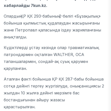
хабарлайды 7kun.kz.
Олардың ҚР ҚК 293-бабының 2-бөлігі «Бұзақылық»
бойынша қылмыстық қудалаудан жасырынғаны
және Петропавл қаласында іздеу жарияланғаны
анықталды.
Күдіктілерді ұстау кезінде олар травматикалық
патрондармен оқталған WALTHER, ОСА
тапаншалармен, сондай-ақ суық қарумен
қаруланған.
Аталған факті бойынша ҚР ҚК 287-бабы бойынша
сотқа дейінгі тергеу жүргізілуде, оның санкциясы 2
жылдан 10 жылға дейінгі мерзімге бас
бостандығынан айыру жазасы
қарастырылған.