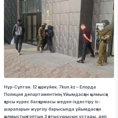
Нұр-Сұлтан. 12 қыркүйек. 7kun.kz – Елорда
Полиция департаментінің Ұйымдасқан қылмысқа
қарсы күрес басқармасы жедел-іздестіру іс-
шараларын жүргізу барысында ұйымдасқан
қылмыстық топтың 3 қатысушысын ұстады, деп