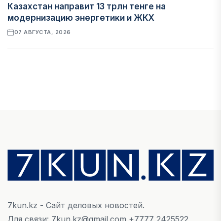
Казахстан направит 13 трлн тенге на
модернизацию энергетики и ЖКХ
07 АВГУСТА, 2026
ФИНАНСЫ
Рост стоимости фондирования снижает
прибыль банков Казахстана
07 АВГУСТА, 2026
ЭКОНОМИКА
Денежно-кредитная политика влияет не
только на спрос, но и на предложение труда
07 АВГУСТА, 2026
7kun.kz - Сайт деловых новостей.
НОВОСТИ
Для связи: 7kun.kz@gmail.com +7777 2425522