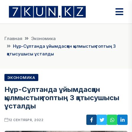
Главная
Экономика
Нұр-Сұлтанда ұйымдасқан қылмыстық топтың 3
қатысушысы ұсталды
ЭКОНОМИКА
Нұр-Сұлтанда ұйымдасқан
қылмыстық топтың 3 қатысушысы
ұсталды
12 СЕНТЯБРЯ, 2022