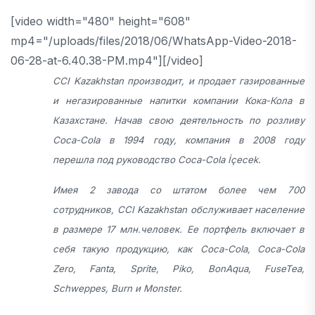
[video width="480" height="608"
mp4="/uploads/files/2018/06/WhatsApp-Video-2018-
06-28-at-6.40.38-PM.mp4"][/video]
CCI
Kazakhstan
производит, и продает газированные
и негазированные напитки компании Кока-Кола в
Казахстане. Начав свою деятельность по розливу
Coca-Cola
в 1994 году, компания в 2008 году
перешла под руководство
Coca-Cola
İçecek
.
Имея 2 завода со штатом более чем 700
сотрудников, CCI
Kazakhstan
обслуживает население
в размере 17
млн
.ч
еловек
. Ее портфель включает в
себя такую продукцию, как
Coca-Cola
,
Coca-Cola
Zero
,
Fanta
,
Sprite
,
Piko
,
BonAqua
,
FuseTea
,
Schweppes
,
Burn
и
Monster
.